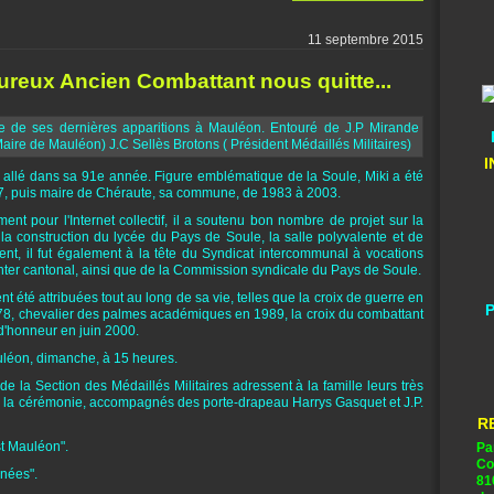
11 septembre 2015
reux Ancien Combattant nous quitte...
I
allé dans sa 91e année. Figure emblématique de la Soule, Miki a été
7, puis maire de Chéraute, sa commune, de 1983 à 2003.
t pour l'Internet collectif, il a soutenu bon nombre de projet sur la
a construction du lycée du Pays de Soule, la salle polyvalente et de
, il fut également à la tête du Syndicat intercommunal à vocations
nter cantonal, ainsi que de la Commission syndicale du Pays de Soule.
 été attribuées tout au long de sa vie, telles que la croix de guerre en
P
978, chevalier des palmes académiques en 1989, la croix du combattant
 d'honneur en juin 2000.
uléon, dimanche, à 15 heures.
la Section des Médaillés Militaires adressent à la famille leurs très
 à la cérémonie, accompagnés des porte-drapeau Harrys Gasquet et J.P.
R
st Mauléon".
Pa
Co
énées".
81