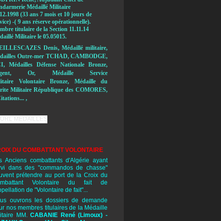
ndarmerie Médaillé Militaire
12.1998 (33 ans 7 mois et 10 jours de
vice) -( 9 ans réserve opérationnelle).
bre titulaire de la Section 11.11.14
aillé Militaire le 05.05015.
,
EILLESCAZES Denis
Médaillé militaire,
dailles Outre-mer TCHAD, CAMBODGE,
I, Médailles Défense Nationale Bronze,
rgent, Or, Médaille Service
litaire Volontaire Bronze, Médaille du
rite Militaire République des COMORES,
itations... ,
OIX DU COMBATTANT VOLONTAIRE
s Anciens combattants d'Algérie ayant
rvi dans des "commandos de chasse"
uvent prétendre au port de la Croix du
mbattant Volontaire du fait de
ppellation de "Volontaire de fait"...
us ouvrons les dossiers de demande
ur nos membres titulaires de la Médaille
litaire MM.
CABANIE René
(Limoux) -