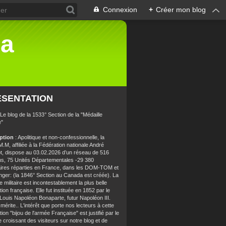
Connexion
+
Créer mon blog
la
ÉSENTATION
 Le blog de la 1533° Section de la "Médaille
e"
iption
: Apolitique et non-confessionnelle, la
.M, affiliée à la Fédération nationale André
t, dispose au 03.02.2026 d’un réseau de 516
ns, 75 Unités Départementales -29 380
aires réparties en France, dans les DOM-TOM et
anger: (la 1846° Section au Canada est créée). La
e militaire est incontestablement la plus belle
ion française. Elle fut instituée en 1852 par le
 Louis Napoléon Bonaparte, futur Napoléon III.
 mérite.. L'intérêt que porte nos lecteurs à cette
ion "bijou de l'armée Française" est justifié par le
croissant des visiteurs sur notre blog et de