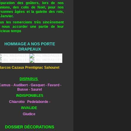
éparation des goûters, lors de nos
unions, des colis de Noël, pour nos
rsonnes âgées et la galette des rois,
 Janvier.
us les remercions très sincèrement
 nous accorder une partie de leur
écieux temps
HOMMAGE A NOS PORTE
DRAPEAUX
Barcos Cazaux Prentignac Sahouret
DISPARUS
amus - Audibert - Gasquet - Favard -
Busse - Saurel
INDISPONIBLES
Chiarotto Pedelaborde -
INVALIDE
Giudice
DOSSIER DÉCORATIONS