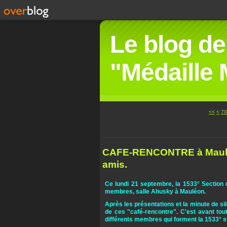
Le blog de
"Médaille M
10
20
30
40
50
60
<<
<
70
CAFE-RENCONTRE à Mauléon
amis.
Ce lundi 21 septembre, la 1533° Section 
membres, salle Ahusky à Mauléon.
Après les présentations et la minute de sil
de ces "café-rencontre". C'est avant tou
différents membres qui forment la 1533° s