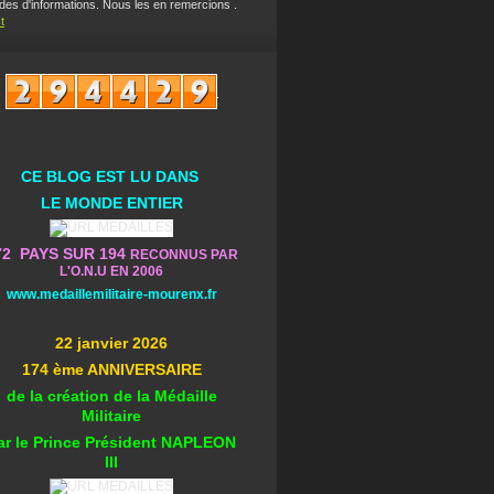
es d'informations. Nous les en remercions .
t
CE BLOG EST L
U DA
NS
L
E MONDE ENTIER
72 PAYS SUR 194
RECONNUS PAR
L'O.N.U EN 2006
www.medaillemilitaire-mourenx.fr
22 janvier 2026
174 ème ANNIVERSAIRE
de la création de la Médaille
Militaire
ar le Prince Président NAPLEON
III