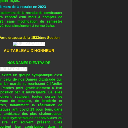
 point 15,59..
iement de la retraite en 2023
 paiement de la retraite de combattant
ra reporté d'un mois à compter de
23, sans modification du semestre
yé, tout simplement à terme échu.
Porte drapeau de la 1533ème Section
AU TABLEAU D'HONNEUR
NOS DAMES D'ENTRAIDE
il existe un groupe sympathique c'est
en celui de nos Dames d'Entraide qui,
us les mardis se réunissent à l'Atelier
 Pardies (mis gracieusement à leur
sposition par la municipalité. Là, elles
activent, réalisent toutes sortes de
avaux de couture, de broderie et
tres, notamment la réalisation de
sques anti covid 19 pour tous, dans
e ambiance des plus chaleureuses,
s plus sympathiques et conviviales ou
 rire est souvent présent. Elles
portent leur contribution dans la