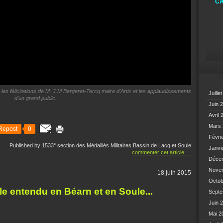
CA
 les félicitations de M. J.M Bergeret-Tercq maire d'Artix et les applaudissements
Juille
d'un grand public.
Juin 
Avril
Mars
Repost
0
Févri
Published by 1533° section des Médaillés Militaires Bassin de Lacq et Soule
Janvi
commenter cet article
…
Déce
Nove
18 juin 2015
Octo
e entendu en Béarn et en Soule...
Sept
Juin 
Mai 