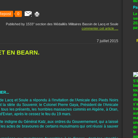
du
Pa
Repost
0
Le
se
20
Published by 1533° section des Médaillés Militaires Bassin de Lacq et Soule
pa
commenter cet article
…
7 juillet 2015
ET EN BEARN.
S'
bi
to
ER...
de
di
e Lacq et Soule a répondu à l'invitation de l'Amicale des Pieds Noirs
s'
t la stèle du Souvenir, le Colonel Pierre Gaya, Président de l'Amicale
tr
 tous les présents, les horribles massacres commis en Algérie, à Oran,
au
 d'Evian, après le cessez le feu du 19 mars.
ma
duite indigne du Général Katz, aux ordres du Gouvernement, qui a laissé
un
s les actes de bravoures de certains musulmans qui ont réussi à sauver
de
le
ap