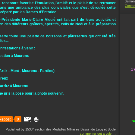
demand
encontre favorise l'émulation, l'amitié et le plaisir de se retrouver
Contac
dans une ambiance des plus conviviales que s'est déroulée cette
préparé par les Dames d'Entraide.
e-Présidente Marie-Claire Alquié ont fait part de leurs activités et
ion des différents goûters, apéritifs, colis de Noël et à la préparation
servi toute une palette de boissons et pâtisseries qui ont été très
es...
ifestations à venir :
ection à Mourenx
1
tix - Mont - Mourenx - Pardies)
urenx
darritz à Mourenx
 pris la pose pour la photo souvenir.
Repost
0
p
Published by 1533° section des Médaillés Militaires Bassin de Lacq et Soule
commenter cet article
…