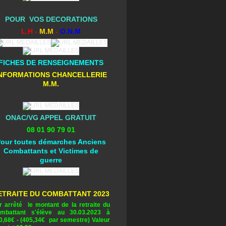
POUR VOS DECORATIONS
L.H -
M.M
-
O.N.M
FICHES DE RENSEIGNEMENTS
NFORMATIONS CHANCELLERIE
M.M.
ONAC/VG APPEL GRATUIT
08 01 90 79 01
our toutes démarches Anciens
Combattants et Victimes de
guerre
ETRAITE DU COMBATTANT 2023
r arrêté le montant de la retraite du
mbattant s'élève au 30.03.2023 à
0,68
€ - (405,34€ par semestre) Valeur