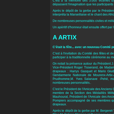
C'est à la mémoire des 3.000 victimes E
dépassent l'imagination que les participants
Après le dépôt de la gerbe par le Président
interpréta la Marseillaise et le chant des Afri
De nombreuses personnalités civiles et mili
Un apéritif d'honneur était ensuite offert par 
A ARTIX
C'était la fête... avec un nouveau Comité 
C'est à l'invitation du Comité des fêtes et 
participer à la traditionnelle cérémonie au
On notait la présence autour du Président J
Vice-Président Roger Tisserand, de Madame 
drapeaux : Harrys Gasquet et Mario Giu
Gendarmerie Nationale de Mourenx-Artix-A
Prudhomme,M. Yves Salanave -Pehé, mai
nombreuses personnalités..
C'est le Président de l'Amicale des Anciens
membre de la Section des Médaillés Milit
Mauhourat, Président de l'Amicale des Anci
Pompiers accompagné de ses membres qui
drapeaux.
Après le dépôt de la gerbe par M. Bergeret