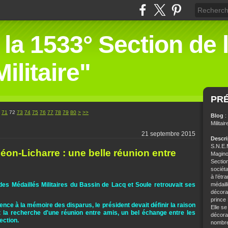
 la 1533° Section de 
ilitaire"
PR
71
72
73
74
75
76
77
78
79
80
>
>>
Blog
:
Militair
21 septembre 2015
Descr
S.N.E.M
-Licharre : une belle réunion entre
Magino
Sectio
sociét
à l’étr
des Médaillés Militaires du Bassin de Lacq et Soule retrouvait ses
médaill
décorat
prince
ence à la mémoire des disparus, le président devait définir la raison
Elle se
t la recherche d'une réunion entre amis, un bel échange entre les
décorat
ection.
nombre 