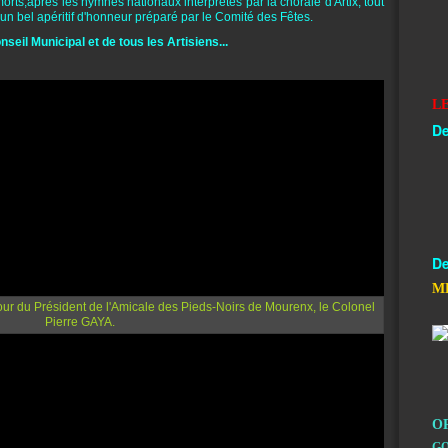
rts,après les hymnes nationaux interprétés par la chorale d'Artix, tout
 un bel apéritif d'honneur préparé par le Comité des Fêtes.
nseil Municipal et de tous les Artisiens...
L
De
De
M
O
GO