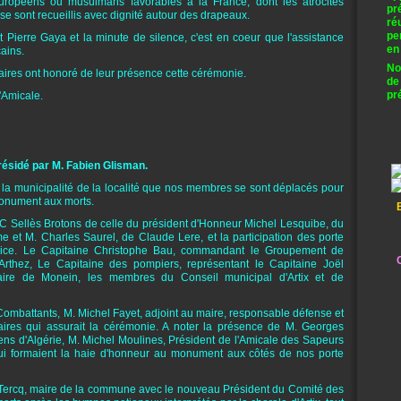
uropéens ou musulmans favorables à la France, dont les atrocités
pr
 se sont recueillis avec dignité autour des drapeaux.
ré
pe
 Pierre Gaya et la minute de silence, c'est en coeur que l'assistance
en
cains.
No
taires ont honoré de leur présence cette cérémonie.
de
pr
l'Amicale.
présidé par M. Fabien Glisman.
de la municipalité de la localité que nos membres se sont déplacés pour
 monument aux morts.
.C Sellès Brotons de celle du président d'Honneur Michel Lesquibe, du
et M. Charles Saurel, de Claude Lere, et la participation des porte
dice. Le Capitaine Christophe Bau, commandant le Groupement de
C
rthez, Le Capitaine des pompiers, représentant le Capitaine Joël
re de Monein, les membres du Conseil municipal d'Artix et de
 Combattants, M. Michel Fayet, adjoint au maire, responsable défense et
aires qui assurait la cérémonie. A noter la présence de M. Georges
ens d'Algérie, M. Michel Moulines, Président de l'Amicale des Sapeurs
 formaient la haie d'honneur au monument aux côtés de nos porte
-Tercq, maire de la commune avec le nouveau Président du Comité des