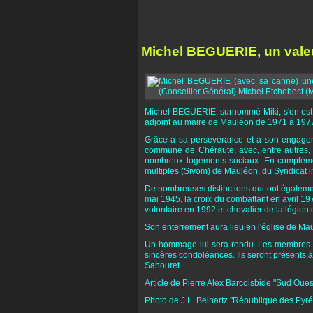
Michel BEGUERIE, un valeu
Michel BEGUERIE, surnommé Miki, s'en est 
adjoint au maire de Mauléon de 1971 à 197
Grâce à sa persévérance et à son engagemen
commune de Chéraute, avec, entre autres, l
nombreux logements sociaux. En complément
multiples (Sivom) de Mauléon, du Syndicat i
De nombreuses distinctions qui ont également
mai 1945, la croix du combattant en avril 1
volontaire en 1992 et chevalier de la légion
Son enterrement aura lieu en l'église de Ma
Un hommage lui sera rendu. Les membres de 
sincères condoléances. Ils seront présents
Sahouret.
Article de Pierre Alex Barcoisbide "Sud Oue
Photo de J.L. Belhartz "République des Pyr