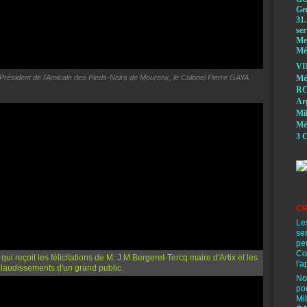
Ge
31.
ser
Mem
Méd
VI
Mé
résident de l'Amicale des Pieds-Noirs de Mourenx, le Colonel Pierre GAYA.
RC
A
Mi
Mé
3 C
CR
Le
se
pe
Co
l'a
No
po
Mi