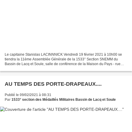
Le capitaine Stanislas LACINNNICK Vendredi 19 février 2021 à 10h00 se
tiendra la 11ème Assemblée Générale de la 1533° Section SNEMM du
Bassin de Lacq et Soule, salle de conférence de la Maison du Pays - rue
Gaston de Foix à Mourenx.. qui servira de cadre...
AU TEMPS DES PORTE-DRAPEAUX....
Publié le 09/02/2021 à 08:31
Par
1533° section des Médaillés Militaires Bassin de Lacq et Soule