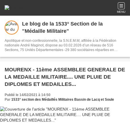
MENU
Le blog de la 1533° Section de la
"Médaille Militaire"
Apolitique et non-confessionnelle, la S.N.E.M.M, affiliée à la Fédération
nationale André Maginot, dispose au 03.02.2026 d’un réseau de 516
Sections, 75 Unités Départementales -29 380 sociétaires réparties en
France, dans les DOM-TOM et à l’étranger: (la 1846° Section au Canada est
créée). La médaille militaire est incontestablement la plus belle décoration
française. Elle fut instituée en 1852 par le prince Louis Napoléon Bonaparte,
futur Napoléon III. Elle se mérite.. L'intérêt que porte nos lecteurs à cette
MOURENX - 11ème ASSEMBLEE GENERALE DE
décoration "bijou de l'armée Française" est justifié par le nombre croissant
LA MEDAILLE MILITAIRE.... UNE PLUIE DE
des visiteurs sur notre blog et de demandes d'informations. Nous les en
remercions .
DIPLOMES ET MEDAILLES...
Publié le 14/02/2021 à 14:50
Par
1533° section des Médaillés Militaires Bassin de Lacq et Soule