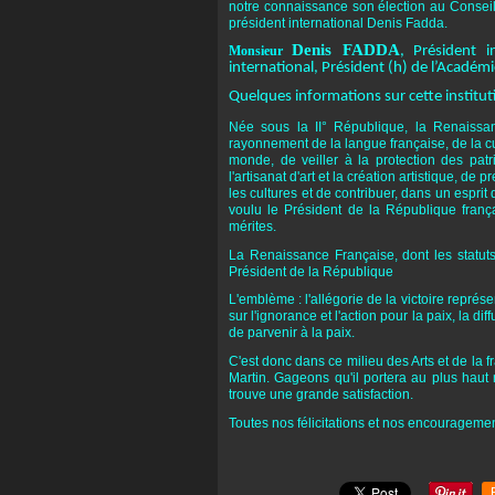
notre connaissance son élection au Conseil
président international Denis Fadda.
Denis FADDA
Monsieur
, Président i
international, Président (h) de l’Académ
Quelques informations sur cette institut
Née sous la II° République, la Renaissan
rayonnement de la langue française, de la c
monde, de veiller à la protection des pat
l'artisanat d'art et la création artistique, d
les cultures et de contribuer, dans un esp
voulu le Président de la République franç
mérites.
La Renaissance Française, dont les statut
Président de la République
L'emblème : l'allégorie de la victoire représe
sur l'ignorance et l'action pour la paix, la di
de parvenir à la paix.
C'est donc dans ce milieu des Arts et de la
Martin. Gageons qu'il portera au plus haut n
trouve une grande satisfaction.
Toutes nos félicitations et nos encourageme