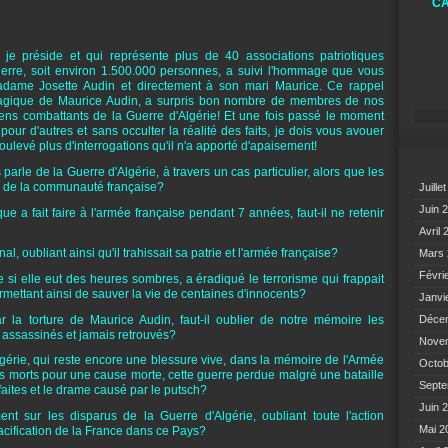
CA
je préside et qui représente plus de 40 associations patriotiques
uerre, soit environ 1.500.000 personnes, a suivi l'hommage que vous
dame Josette Audin et directement à son mari Maurice. Ce rappel
 tragique de Maurice Audin, a surpris bon nombre de membres de nos
ciens combattants de la Guerre d'Algérie! Et une fois passé le moment
our d'autres et sans occulter la réalité des faits, je dois vous avouer
levé plus d'interrogations qu'il n'a apporté d'apaisement!
 parle de la Guerre d'Algérie, à travers un cas particulier, alors que les
n de la communauté française?
Juille
Juin 
ue a fait faire à l'armée française pendant 7 années, faut-il ne retenir
Avril
l, oubliant ainsi qu'il trahissait sa patrie et l'armée française?
Mars
Févri
me si elle eut des heures sombres, a éradiqué le terrorisme qui frappait
mettant ainsi de sauver la vie de centaines d'innocents?
Janvi
par la torture de Maurice Audin, faut-il oublier de notre mémoire les
Déce
t assassinés et jamais retrouvés?
Nove
Algérie, qui reste encore une blessure vive, dans la mémoire de l'Armée
Octo
s morts pour une cause morte, cette guerre perdue malgré une bataille
Sept
aites et le drame causé par le putsch?
Juin 
ment sur les disparus de la Guerre d'Algérie, oubliant toute l'action
Mai 
pacification de la France dans ce Pays?