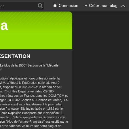
Connexion
+
Créer mon blog
la
ÉSENTATION
 Le blog de la 1533° Section de la "Médaille
e"
iption
: Apolitique et non-confessionnelle, la
.M, affiliée à la Fédération nationale André
t, dispose au 03.02.2026 d’un réseau de 516
ns, 75 Unités Départementales -29 380
aires réparties en France, dans les DOM-TOM et
anger: (la 1846° Section au Canada est créée). La
e militaire est incontestablement la plus belle
ion française. Elle fut instituée en 1852 par le
 Louis Napoléon Bonaparte, futur Napoléon III.
 mérite.. L'intérêt que porte nos lecteurs à cette
ion "bijou de l'armée Française" est justifié par le
croissant des visiteurs sur notre blog et de