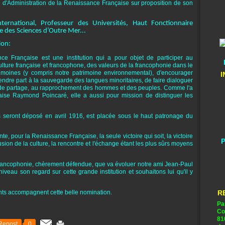
 d'Administration de la Renaissance Française sur proposition de son
nternational, Professeur des Universités, Haut Fonctionnaire
ie des Sciences d’Outre Mer...
ion:
ce Française est une institution qui a pour objet de participer au
ulture française et francophone, des valeurs de la francophonie dans le
rimoines (y compris notre patrimoine environnemental), d'encourager
I
e prendre part à la sauvegarde des langues minoritaires, de faire dialoguer
rit de partage, au rapprochement des hommes et des peuples. Comme l'a
aise Raymond Poincaré, elle a aussi pour mission de distinguer les
s seront déposé en avril 1916, est placée sous le haut patronage du
nte, pour la Renaissance Française, la seule victoire qui soit, la victoire
P
ffusion de la culture, la rencontre et l'échange étant les plus sûrs moyens
 francophonie, chèrement défendue, que va évoluer notre ami Jean-Paul
iveau son regard sur cette grande institution et souhaitons lui qu'il y
nts accompagnent cette belle nomination.
R
Pa
Co
81
Repost
0