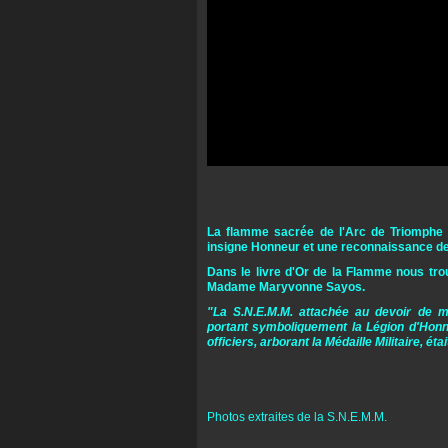
La flamme sacrée de l'Arc de Triomphe 
insigne Honneur et une reconnaissance de
Dans le livre d'Or de la Flamme nous tro
Madame Maryvonne Sayos.
"La S.N.E.M.M. attachée au devoir de m
portant symboliquement la Légion d'Honneu
officiers, arborant la Médaille Militaire, é
Maryvonn
Présidente
Photos extraites de la S.N.E.M.M.