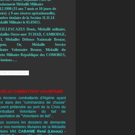
ndarmerie Médaillé Militaire
12.1998 (33 ans 7 mois et 10 jours de
vice) -( 9 ans réserve opérationnelle).
bre titulaire de la Section 11.11.14
aillé Militaire le 05.05015.
,
EILLESCAZES Denis
Médaillé militaire,
dailles Outre-mer TCHAD, CAMBODGE,
I, Médailles Défense Nationale Bronze,
rgent, Or, Médaille Service
litaire Volontaire Bronze, Médaille du
rite Militaire République des COMORES,
itations... ,
OIX DU COMBATTANT VOLONTAIRE
s Anciens combattants d'Algérie ayant
rvi dans des "commandos de chasse"
uvent prétendre au port de la Croix du
mbattant Volontaire du fait de
ppellation de "Volontaire de fait"...
us ouvrons les dossiers de demande
ur nos membres titulaires de la Médaille
litaire MM.
CABANIE René
(Limoux) -