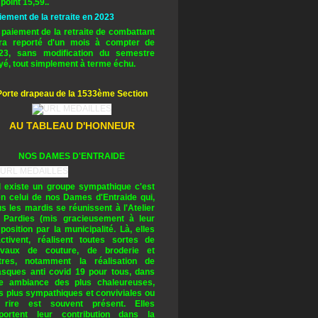
 point 15,59..
iement de la retraite en 2023
 paiement de la retraite de combattant
ra reporté d'un mois à compter de
23, sans modification du semestre
yé, tout simplement à terme échu.
Porte drapeau de la 1533ème Section
AU TABLEAU D'HONNEUR
NOS DAMES D'ENTRAIDE
il existe un groupe sympathique c'est
en celui de nos Dames d'Entraide qui,
us les mardis se réunissent à l'Atelier
 Pardies (mis gracieusement à leur
sposition par la municipalité. Là, elles
activent, réalisent toutes sortes de
avaux de couture, de broderie et
tres, notamment la réalisation de
sques anti covid 19 pour tous, dans
e ambiance des plus chaleureuses,
s plus sympathiques et conviviales ou
 rire est souvent présent. Elles
portent leur contribution dans la