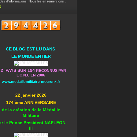
es d'informations. Nous les en remercions .
t
CE BLOG EST L
U DA
NS
L
E MONDE ENTIER
72 PAYS SUR 194
RECONNUS PAR
L'O.N.U EN 2006
www.medaillemilitaire-mourenx.fr
22 janvier 2026
174 ème ANNIVERSAIRE
de la création de la Médaille
Militaire
ar le Prince Président NAPLEON
III