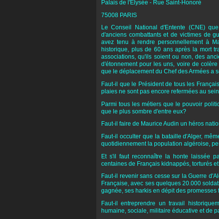
Palais de l'Elysée - Rue Saint-Honoré
75008 PARIS
Le Conseil National d'Entente (CNE) que 
d'anciens combattants et de victimes de g
avez tenu à rendre personnellement à Ma
historique, plus de 60 ans après la mort
associations, qu'ils soient ou non, des an
d'étonnement pour les uns, voire de colère p
que le déplacement du Chef des Armées a sou
Faut-il que le Président de tous les Français
plaies ne sont pas encore refermées au sei
Parmi tous les métiers que le pouvoir politiq
que le plus sombre d'entre eux?
Faut-il faire de Maurice Audin un héros nationa
Faut-il occulter que la bataille d'Alger, mê
quotidiennement la population algéroise, per
Et s'il faut reconnaître la honte laissée 
centaines de Français kidnappés, torturés e
Faut-il revenir sans cesse sur la Guerre d'
Française, avec ses quelques 20.000 soldat
gagnée, ses harkis en dépit des promesses f
Faut-il entreprendre un travail historique
humaine, sociale, militaire éducative et de 