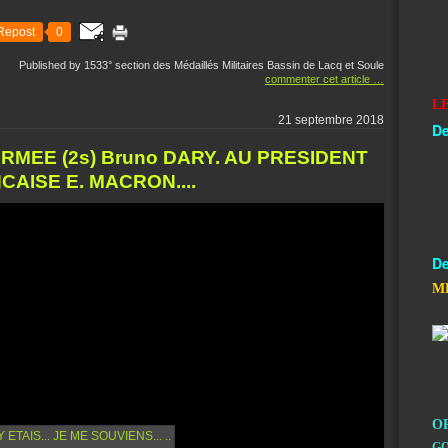
Repost
0
Published by 1533° section des Médaillés Militaires Bassin de Lacq et Soule
commenter cet article
…
L
21 septembre 2018
De
MEE (2s) Bruno DARY. AU PRESIDENT
AISE E. MACRON....
De
M
O
GO