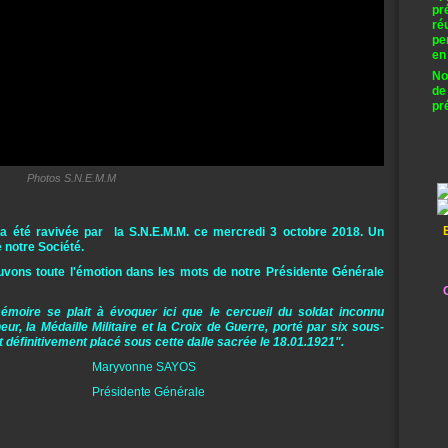
pr
ré
pe
en
No
de
pr
Photos S.N.E.M.M
a été ravivée par la S.N.E.M.M. ce mercredi 3 octobre 2018. Un
 notre Société.
uvons toute l'émotion dans les mots de notre Présidente Générale
C
émoire se plait à évoquer ici que le cercueil du soldat inconnu
r, la Médaille Militaire et la Croix de Guerre, porté par six sous-
tait définitivement placé sous cette dalle sacrée le 18.01.1921".
e SAYOS
 Générale