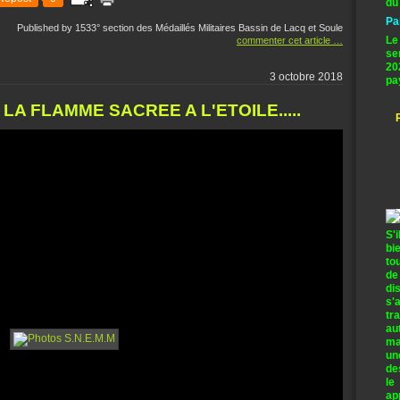
du
Pa
Published by 1533° section des Médaillés Militaires Bassin de Lacq et Soule
Le
commenter cet article
…
se
20
3 octobre 2018
pa
LA FLAMME SACREE A L'ETOILE.....
S'
bi
to
de
di
s'
tr
au
ma
un
de
le
ap