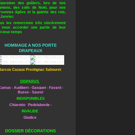
éparation des goûters, lors de nos
unions, des colis de Noël, pour nos
rsonnes âgées et la galette des rois,
 Janvier.
us les remercions très sincèrement
 nous accorder une partie de leur
écieux temps
HOMMAGE A NOS PORTE
DRAPEAUX
Barcos Cazaux Prentignac Sahouret
DISPARUS
amus - Audibert - Gasquet - Favard -
Busse - Saurel
INDISPONIBLES
Chiarotto Pedelaborde -
INVALIDE
Giudice
DOSSIER DÉCORATIONS