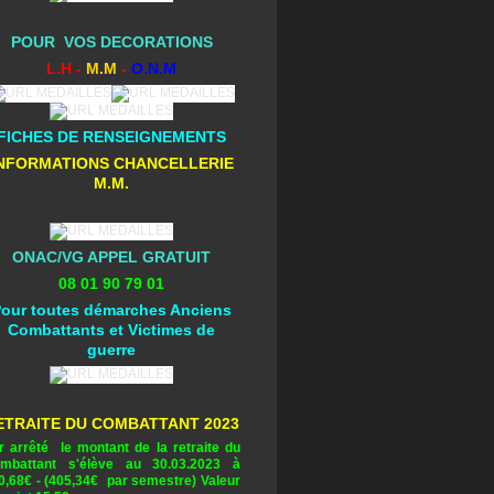
POUR VOS DECORATIONS
L.H -
M.M
-
O.N.M
FICHES DE RENSEIGNEMENTS
NFORMATIONS CHANCELLERIE
M.M.
ONAC/VG APPEL GRATUIT
08 01 90 79 01
our toutes démarches Anciens
Combattants et Victimes de
guerre
ETRAITE DU COMBATTANT 2023
r arrêté le montant de la retraite du
mbattant s'élève au 30.03.2023 à
0,68
€ - (405,34€ par semestre) Valeur