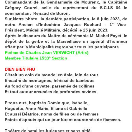
Commandant de la Gendarmerie de Mourenx, le Capitaine
Grégory Courel, celle du représentant du S.C.I.S 64 le
commandant Renaud de Buron.
Sur Notre photo la dernière participation, le 8 juin 2023, de
notre Ancien d'Indochine Jacques Rochard - 1° Vice-
Président, Médaillé Militaire, décédé le 25 juin 2023.
Après le discours du Maitre de cérémonie M. Michel Fayet, le
dépôt de la gerbe et la Marseillaise un apéritif d'honneur
offert par la Municipalité regroupait tous les participants.
Poème de Charles Jean VERWICHT (Artix)
Membre Titulaire 1533° Section
DIEN BIEN PHU
C'était un coin du monde, en Asie, loin de tout
Encadré de montagnes, hérissé de bambous
Au fond d'une cuvette, parsemée de collines
Et tout autour creusées de profondes ravines.
Pitons nus, baptisés Dominique, Isabelle,
Huguette, Anne-Marie, Eliane et Gabrielle
Et aussi Béatrice, noms de filles ou de femmes
Points d'appuis qui un jour furent couronnés de flammes.
Théâtre de batailles furieuses et sans pitié