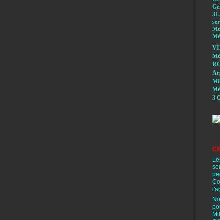
Ge
31.
ser
Mem
Méd
VI
Mé
RC
A
Mi
Mé
3 C
CR
Le
se
pe
Co
l'a
No
po
Mi