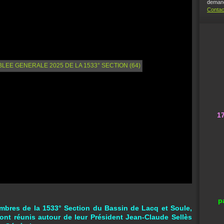
demand
Contac
1
p
bres de la 1533° Section du Bassin de Lacq et Soule,
sont réunis autour de leur Président Jean-Claude Sellès