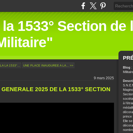
 la 1533° Section de 
ilitaire"
PR
A LA 1533°...
UNE PLACE INAUGUREE A LA... >>
Blog
:
Militair
9 mars 2025
Descr
S.N.E.M
GENERALE 2025 DE LA 1533° SECTION
Magino
Sectio
sociét
à l’étr
médaill
décorat
prince
Elle se
décorat
nombre 