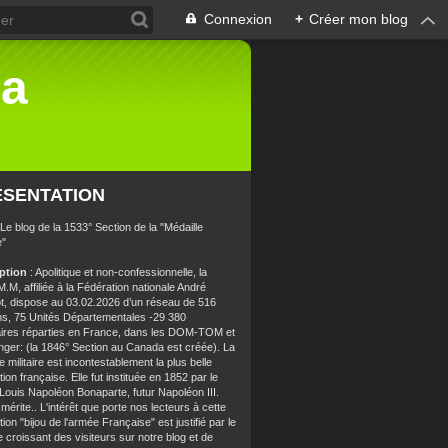
Connexion
+
Créer mon blog
la
ÉSENTATION
 Le blog de la 1533° Section de la "Médaille
e"
iption
: Apolitique et non-confessionnelle, la
.M, affiliée à la Fédération nationale André
t, dispose au 03.02.2026 d’un réseau de 516
ns, 75 Unités Départementales -29 380
aires réparties en France, dans les DOM-TOM et
anger: (la 1846° Section au Canada est créée). La
e militaire est incontestablement la plus belle
ion française. Elle fut instituée en 1852 par le
 Louis Napoléon Bonaparte, futur Napoléon III.
 mérite.. L'intérêt que porte nos lecteurs à cette
ion "bijou de l'armée Française" est justifié par le
croissant des visiteurs sur notre blog et de