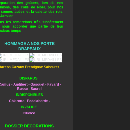
éparation des goûters, lors de nos
unions, des colis de Noël, pour nos
rsonnes âgées et la galette des rois,
 Janvier.
us les remercions très sincèrement
 nous accorder une partie de leur
écieux temps
HOMMAGE A NOS PORTE
DRAPEAUX
Barcos Cazaux Prentignac Sahouret
DISPARUS
amus - Audibert - Gasquet - Favard -
Busse - Saurel
INDISPONIBLES
Chiarotto Pedelaborde -
INVALIDE
Giudice
DOSSIER DÉCORATIONS