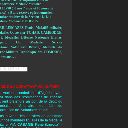
ndarmerie Médaillé Militaire
12.1998 (33 ans 7 mois et 10 jours de
vice) -( 9 ans réserve opérationnelle).
bre titulaire de la Section 11.11.14
aillé Militaire le 05.05015.
,
EILLESCAZES Denis
Médaillé militaire,
dailles Outre-mer TCHAD, CAMBODGE,
I, Médailles Défense Nationale Bronze,
rgent, Or, Médaille Service
litaire Volontaire Bronze, Médaille du
rite Militaire République des COMORES,
itations... ,
OIX DU COMBATTANT VOLONTAIRE
s Anciens combattants d'Algérie ayant
rvi dans des "commandos de chasse"
uvent prétendre au port de la Croix du
mbattant Volontaire du fait de
ppellation de "Volontaire de fait"...
us ouvrons les dossiers de demande
ur nos membres titulaires de la Médaille
litaire MM.
CABANIE René
(Limoux) -