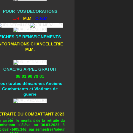
POUR VOS DECORATIONS
L.H -
M.M
-
O.N.M
FICHES DE RENSEIGNEMENTS
NFORMATIONS CHANCELLERIE
M.M.
ONAC/VG APPEL GRATUIT
08 01 90 79 01
our toutes démarches Anciens
Combattants et Victimes de
guerre
ETRAITE DU COMBATTANT 2023
r arrêté le montant de la retraite du
mbattant s'élève au 30.03.2023 à
0,68
€ - (405,34€ par semestre) Valeur