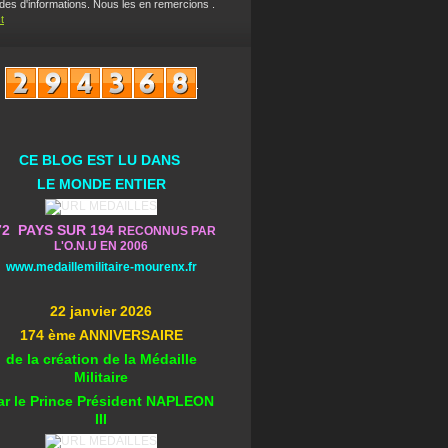
es d'informations. Nous les en remercions .
t
CE BLOG EST L
U DA
NS
L
E MONDE ENTIER
72 PAYS SUR 194
RECONNUS PAR
L'O.N.U EN 2006
www.medaillemilitaire-mourenx.fr
22 janvier 2026
174 ème ANNIVERSAIRE
de la création de la Médaille
Militaire
ar le Prince Président NAPLEON
III