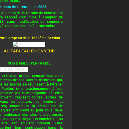
 point 15,59..
iement de la retraite en 2023
 paiement de la retraite de combattant
ra reporté d'un mois à compter de
23, sans modification du semestre
yé, tout simplement à terme échu.
Porte drapeau de la 1533ème Section
AU TABLEAU D'HONNEUR
NOS DAMES D'ENTRAIDE
il existe un groupe sympathique c'est
en celui de nos Dames d'Entraide qui,
us les mardis se réunissent à l'Atelier
 Pardies (mis gracieusement à leur
sposition par la municipalité. Là, elles
activent, réalisent toutes sortes de
avaux de couture, de broderie et
tres, notamment la réalisation de
sques anti covid 19 pour tous, dans
e ambiance des plus chaleureuses,
s plus sympathiques et conviviales ou
 rire est souvent présent. Elles
portent leur contribution dans la