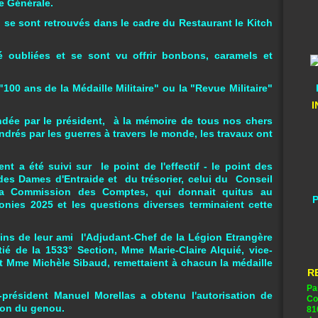
e Générale.
i se sont retrouvés dans le cadre du Restaurant le Kitch
 oubliées et se sont vu offrir bonbons, caramels et
0 ans de la Médaille Militaire" ou la "Revue Militaire"
I
ndée par le président, à la mémoire de tous nos chers
drés par les guerres à travers le monde, les travaux ont
nt a été suivi sur le point de l'effectif - le point des
 des Dames d'Entraide et du trésorier, celui du Conseil
e la Commission des Comptes, qui donnait quitus au
P
monies 2025 et les questions diverses terminaient cette
ns de leur ami l'Adjudant-Chef de la Légion Etrangère
ié de la 1533° Section, Mme Marie-Claire Alquié, vice-
t Mme Michèle Sibaud, remettaient à chacun la médaille
R
Pa
-président Manuel Morellas a obtenu l'autorisation de
Co
tion du genou.
81