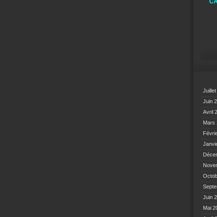
CA
Juille
Juin 
Avril
Mars
Févri
Janvi
Déce
Nove
Octo
Sept
Juin 
Mai 