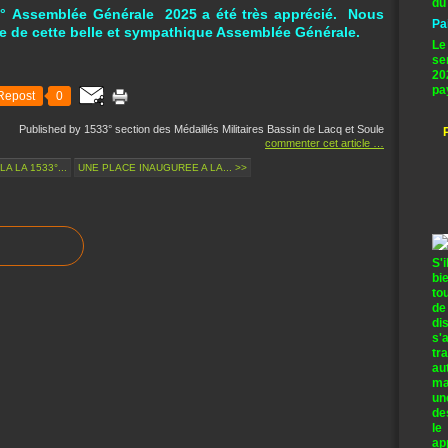
du
15° Assemblée Générale 2025 a été très apprécié. Nous
Pa
 de cette belle et sympathique Assemblée Générale.
Le
se
20
pa
Repost
0
Published by 1533° section des Médaillés Militaires Bassin de Lacq et Soule
commenter cet article
…
A LA 1533°...
UNE PLACE INAUGUREE A LA... >>
S'
bi
to
de
di
s'
tr
au
ma
un
de
le
ap