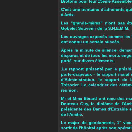
Brotons pour leur 15ème Assemblé
C'est une trentaine d'adhérents qu
à Artix.
Les "grands-mères" n'ont pas été
Gobelet Souvenir de la S.N.E.M.M.
Les ouvrages exposés comme les "10
ont connu un certain succès.
Après la minute de silence, dema
disparus et de tous les morts engen
porté sur divers éléments.
.Le rapport présenté par le préside
porte-drapeaux - le rapport moral
d'Administration, le rapport d
Trésorier. Le calendrier des céré
réunion.
Mr et Mme Bérard ont reçu des mai
Douteau Guy, le diplôme de l'Amit
présidente des Dames d'Entraide e
de l'Amitié.
Le major de gendarmerie, 1° vice
sortir de l'hôpital après son opéra