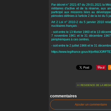
Par décret n° 2021-87 du 29.01.2021 la Méd
militaires d'active et de la réserve, aux an
participé aux missions liées au développe
périodes définies à l'article 2 de la loi du 5 
Art 2 Loi n° 2010-2 du 5 janvier 2010 rela
nucléaires français :
- soit entre le 13 février 1960 et le 13 déce
7 novembre 1961 et le 31 décembre 1967 a
périphériques à ces centres.
- soit entre le 2 juillet 1966 et le 31 décem
https://www.legifrance.gouv.fr/jorf/id/JOR
<< RESIDENCE DE LA MEDAIL
commentaires
Ajouter un commentaire