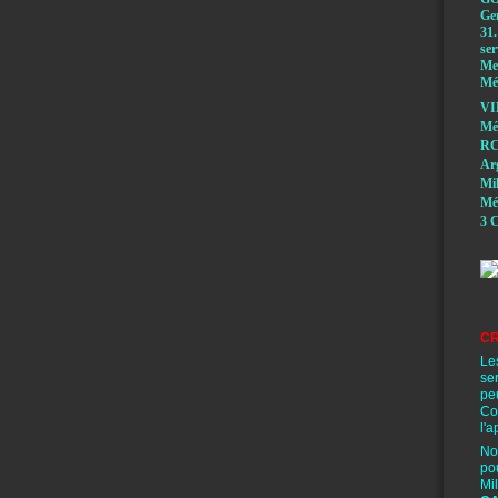
Ge
31.
ser
Mem
Méd
VI
Mé
RC
A
Mi
Mé
3 C
CR
Le
se
pe
Co
l'a
No
po
Mi