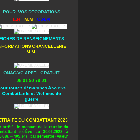
POUR VOS DECORATIONS
L.H -
M.M
-
O.N.M
FICHES DE RENSEIGNEMENTS
NFORMATIONS CHANCELLERIE
M.M.
ONAC/VG APPEL GRATUIT
08 01 90 79 01
our toutes démarches Anciens
Combattants et Victimes de
guerre
ETRAITE DU COMBATTANT 2023
r arrêté le montant de la retraite du
mbattant s'élève au 30.03.2023 à
0,68
€ - (405,34€ par semestre) Valeur