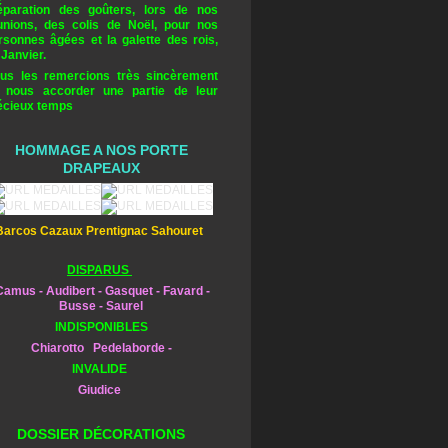
éparation des goûters, lors de nos
unions, des colis de Noël, pour nos
rsonnes âgées et la galette des rois,
 Janvier.
us les remercions très sincèrement
 nous accorder une partie de leur
écieux temps
HOMMAGE A NOS PORTE
DRAPEAUX
Barcos Cazaux Prentignac Sahouret
DISPARUS
amus - Audibert - Gasquet - Favard -
Busse - Saurel
INDISPONIBLES
Chiarotto Pedelaborde -
INVALIDE
Giudice
DOSSIER DÉCORATIONS