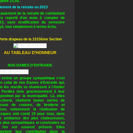
 point 15,59..
iement de la retraite en 2023
 paiement de la retraite de combattant
ra reporté d'un mois à compter de
23, sans modification du semestre
yé, tout simplement à terme échu.
Porte drapeau de la 1533ème Section
AU TABLEAU D'HONNEUR
NOS DAMES D'ENTRAIDE
il existe un groupe sympathique c'est
en celui de nos Dames d'Entraide qui,
us les mardis se réunissent à l'Atelier
 Pardies (mis gracieusement à leur
sposition par la municipalité. Là, elles
activent, réalisent toutes sortes de
avaux de couture, de broderie et
tres, notamment la réalisation de
sques anti covid 19 pour tous, dans
e ambiance des plus chaleureuses,
s plus sympathiques et conviviales ou
 rire est souvent présent. Elles
portent leur contribution dans la