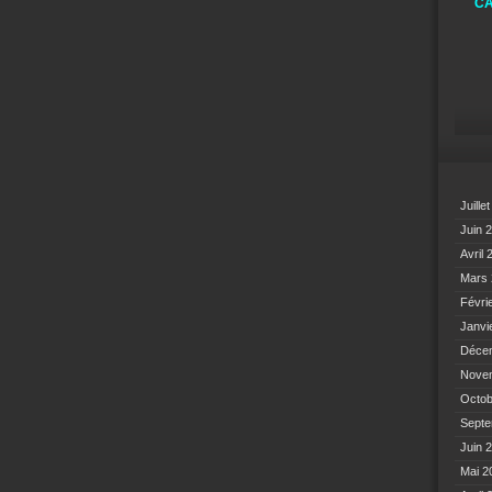
CA
Juille
Juin 
Avril
Mars
Févri
Janvi
Déce
Nove
Octo
Sept
Juin 
Mai 