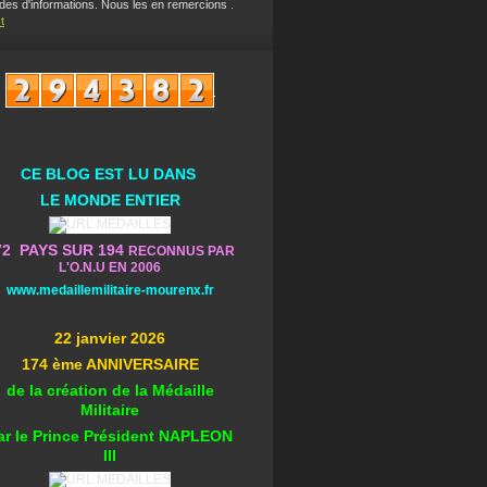
es d'informations. Nous les en remercions .
t
CE BLOG EST L
U DA
NS
L
E MONDE ENTIER
72 PAYS SUR 194
RECONNUS PAR
L'O.N.U EN 2006
www.medaillemilitaire-mourenx.fr
22 janvier 2026
174 ème ANNIVERSAIRE
de la création de la Médaille
Militaire
ar le Prince Président NAPLEON
III