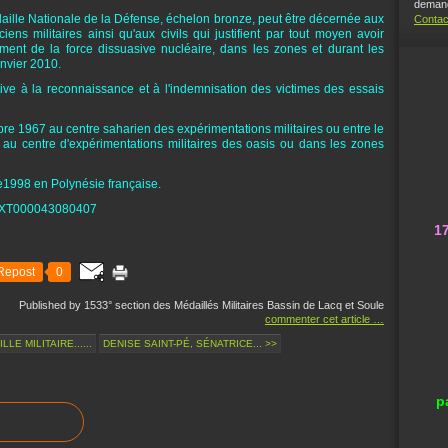
demand
aille Nationale de la Défense, échelon bronze, peut être décernée aux
Contac
ciens militaires ainsi qu'aux civils qui justifient par tout moyen avoir
ment de la force dissuasive nucléaire, dans les zones et durant les
janvier 2010.
tive à la reconnaissance et à l'indemnisation des victimes des essais
mbre 1967 au centre saharien des expérimentations militaires ou entre le
u centre d'expérimentations militaires des oasis ou dans les zones
bre1998 en Polynésie française.
FTEXT000043080407
1
Repost
0
Published by 1533° section des Médaillés Militaires Bassin de Lacq et Soule
commenter cet article
…
LE MILITAIRE......
DENISE SAINT-PÉ, SÉNATRICE... >>
p