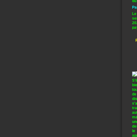
du
Pa
Le
se
20
pa
S'
bi
to
de
di
s'
tr
au
ma
un
de
le
ap