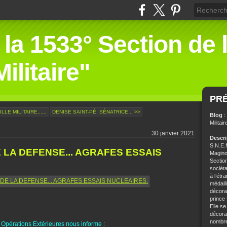
 la 1533° Section de 
ilitaire"
PR
LE MILITAIRE......
DENISE SAINT-PÉ, SÉNATRICE... >>
Blog
:
Militair
30 janvier 2021
Descr
S.N.E.M
 LA DEFENSE... AGRAFES ESSAIS
Magino
Sectio
sociét
à l’étr
médaill
décorat
prince
Elle se
décorat
nombre 
 Opérations Extérieures nous informe :