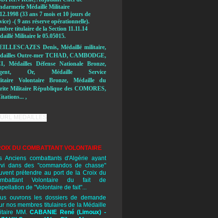
ndarmerie Médaillé Militaire
12.1998 (33 ans 7 mois et 10 jours de
vice) -( 9 ans réserve opérationnelle).
bre titulaire de la Section 11.11.14
aillé Militaire le 05.05015.
,
EILLESCAZES Denis
Médaillé militaire,
dailles Outre-mer TCHAD, CAMBODGE,
I, Médailles Défense Nationale Bronze,
rgent, Or, Médaille Service
litaire Volontaire Bronze, Médaille du
rite Militaire République des COMORES,
itations... ,
OIX DU COMBATTANT VOLONTAIRE
s Anciens combattants d'Algérie ayant
rvi dans des "commandos de chasse"
uvent prétendre au port de la Croix du
mbattant Volontaire du fait de
ppellation de "Volontaire de fait"...
us ouvrons les dossiers de demande
ur nos membres titulaires de la Médaille
litaire MM.
CABANIE René
(Limoux) -