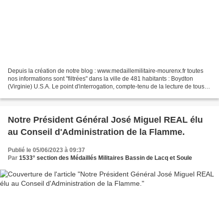
Depuis la création de notre blog : www.medaillemilitaire-mourenx.fr toutes
nos informations sont "filtrées" dans la ville de 481 habitants : Boydton
(Virginie) U.S.A. Le point d'interrogation, compte-tenu de la lecture de tous
nos articles, tous les jours...
Notre Président Général José Miguel REAL élu
au Conseil d'Administration de la Flamme.
Publié le 05/06/2023 à 09:37
Par
1533° section des Médaillés Militaires Bassin de Lacq et Soule