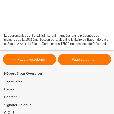
Les cérémonies du 8 et 18 juin seront marquées par la présence des
membres de la 1533ème Section de la Médaille Militaire du Bassin de Lacq
et Soule. A Artix - le 8 juin : Cérémonie à 17h30 en présence du Président
J.C Sellès Brotons et des Membres de...
< Page précédente
Page suivante >
Hébergé par Overblog
Top articles
Pages
Contact
Signaler un abus
C.G.U.