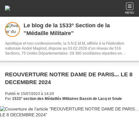
MENU
Le blog de la 1533° Section de la
"Médaille Militaire"
Apolitique et non-confessionnelle, la S.N.E.M.M, affiliée à la Fédération
nationale André Maginot, dispose au 03.02.2026 d’un réseau de 516
Sections, 75 Unités Départementales -29 380 sociétaires réparties en
France, dans les DOM-TOM et à l’étranger: (la 1846° Section au Canada est
créée). La médaille militaire est incontestablement la plus belle décoration
française. Elle fut instituée en 1852 par le prince Louis Napoléon Bonaparte,
futur Napoléon III. Elle se mérite.. L'intérêt que porte nos lecteurs à cette
REOUVERTURE NOTRE DAME DE PARIS... LE 8
décoration "bijou de l'armée Française" est justifié par le nombre croissant
DECEMBRE 2024
des visiteurs sur notre blog et de demandes d'informations. Nous les en
remercions .
Publié le 15/07/2023 à 14:29
Par
1533° section des Médaillés Militaires Bassin de Lacq et Soule