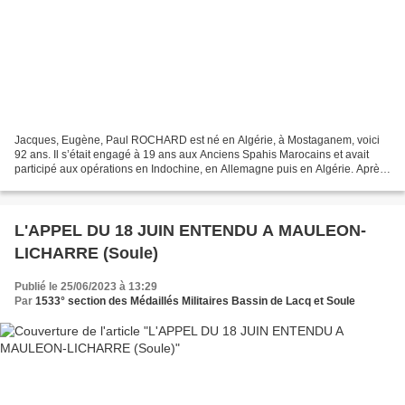
Jacques, Eugène, Paul ROCHARD est né en Algérie, à Mostaganem, voici
92 ans. Il s’était engagé à 19 ans aux Anciens Spahis Marocains et avait
participé aux opérations en Indochine, en Allemagne puis en Algérie. Après
18 ans, 9 mois et 7 jours, il peut...
L'APPEL DU 18 JUIN ENTENDU A MAULEON-
LICHARRE (Soule)
Publié le 25/06/2023 à 13:29
Par
1533° section des Médaillés Militaires Bassin de Lacq et Soule