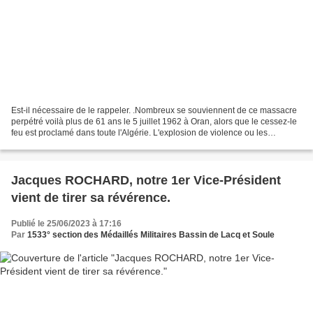
Est-il nécessaire de le rappeler. .Nombreux se souviennent de ce massacre
perpétré voilà plus de 61 ans le 5 juillet 1962 à Oran, alors que le cessez-le
feu est proclamé dans toute l'Algérie. L'explosion de violence ou les
européens sont pris en chasse,...
Jacques ROCHARD, notre 1er Vice-Président
vient de tirer sa révérence.
Publié le 25/06/2023 à 17:16
Par
1533° section des Médaillés Militaires Bassin de Lacq et Soule