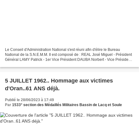
Le Conseil d'Administration National s'est réuni afin d'élire le Bureau
National de la S.N.E.M.M. Il est composé de : REAL José Miguel - Président
Général LAMY Patrick - 1er Vice Président DAUBA Norbert - Vice Président
LAMY Patrick - Secrétaire Général...
5 JUILLET 1962.. Hommage aux victimes
d'Oran..61 ANS déjà.
Publié le 28/06/2023 à 17:49
Par
1533° section des Médaillés Militaires Bassin de Lacq et Soule