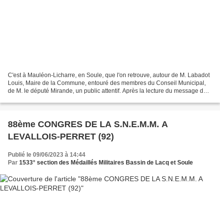
C'est à Mauléon-Licharre, en Soule, que l'on retrouve, autour de M. Labadot
Louis, Maire de la Commune, entouré des membres du Conseil Municipal,
de M. le député Mirande, un public attentif. Après la lecture du message du
Général de Gaule et le salut...
88ème CONGRES DE LA S.N.E.M.M. A
LEVALLOIS-PERRET (92)
Publié le 09/06/2023 à 14:44
Par
1533° section des Médaillés Militaires Bassin de Lacq et Soule