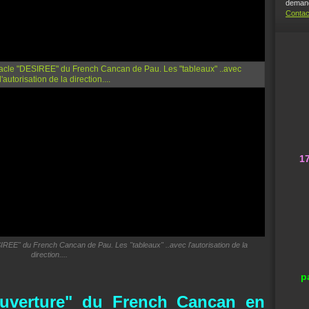
demand
Contac
1
IREE" du French Cancan de Pau. Les "tableaux" ..avec l'autorisation de la
direction....
p
'ouverture" du French Cancan en