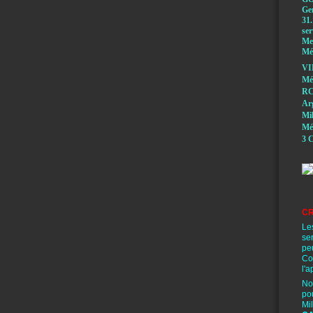
Ge
31.
ser
Mem
Méd
VI
Mé
RC
A
Mi
Mé
3 C
CR
Le
se
pe
Co
l'a
No
po
Mi