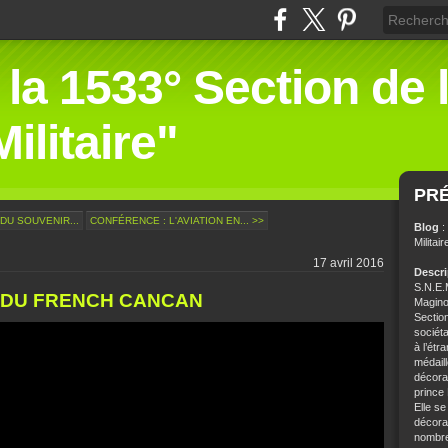
 la 1533° Section de 
ilitaire"
PR
DU SOUVENIR...
CONFÉRENCE : L'AVIATION EN... >>
Blog
:
Militair
17 avril 2016
Descr
S.N.E.M
.. DU FRENCH CANCAN
Magino
Sectio
sociét
à l’étr
médaill
décorat
prince
Elle se
décorat
nombre 