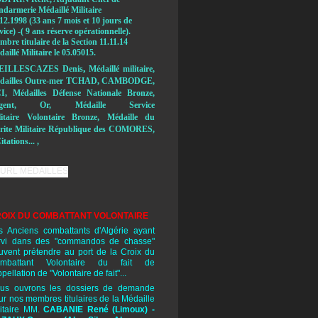
ndarmerie Médaillé Militaire
12.1998 (33 ans 7 mois et 10 jours de
vice) -( 9 ans réserve opérationnelle).
bre titulaire de la Section 11.11.14
aillé Militaire le 05.05015.
,
EILLESCAZES Denis
Médaillé militaire,
dailles Outre-mer TCHAD, CAMBODGE,
I, Médailles Défense Nationale Bronze,
rgent, Or, Médaille Service
litaire Volontaire Bronze, Médaille du
rite Militaire République des COMORES,
itations... ,
OIX DU COMBATTANT VOLONTAIRE
s Anciens combattants d'Algérie ayant
rvi dans des "commandos de chasse"
uvent prétendre au port de la Croix du
mbattant Volontaire du fait de
ppellation de "Volontaire de fait"...
us ouvrons les dossiers de demande
ur nos membres titulaires de la Médaille
litaire MM.
CABANIE René
(Limoux) -