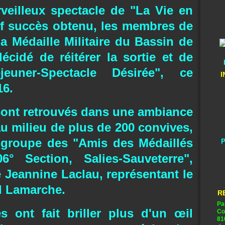
veilleux spectacle de "La Vie en
if succès obtenu, les membres de
la Médaille Militaire du Bassin de
cidé de réitérer la sortie et de
jeuner-Spectacle Désirée", ce
I
16.
e sont retrouvés dans une ambiance
au milieu de plus de 200 convives,
 groupe des "Amis des Médaillés
P
6° Section, Salies-Sauveterre",
eannine Laclau, représentant le
d Lamarche.
R
Pa
es ont fait briller plus d'un œil
Co
81