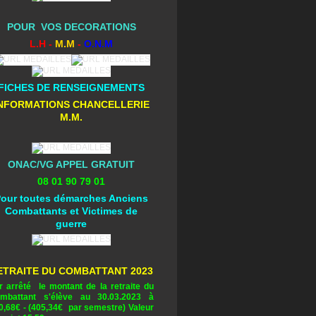
POUR VOS DECORATIONS
L.H -
M.M
-
O.N.M
FICHES DE RENSEIGNEMENTS
NFORMATIONS CHANCELLERIE
M.M.
ONAC/VG APPEL GRATUIT
08 01 90 79 01
our toutes démarches Anciens
Combattants et Victimes de
guerre
ETRAITE DU COMBATTANT 2023
r arrêté le montant de la retraite du
mbattant s'élève au 30.03.2023 à
0,68
€ - (405,34€ par semestre) Valeur