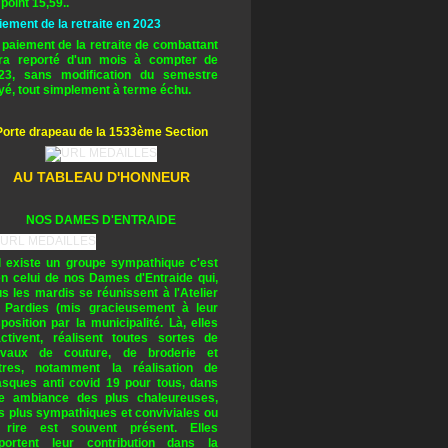
 point 15,59..
iement de la retraite en 2023
 paiement de la retraite de combattant
ra reporté d'un mois à compter de
23, sans modification du semestre
yé, tout simplement à terme échu.
Porte drapeau de la 1533ème Section
AU TABLEAU D'HONNEUR
NOS DAMES D'ENTRAIDE
il existe un groupe sympathique c'est
en celui de nos Dames d'Entraide qui,
us les mardis se réunissent à l'Atelier
 Pardies (mis gracieusement à leur
sposition par la municipalité. Là, elles
activent, réalisent toutes sortes de
avaux de couture, de broderie et
tres, notamment la réalisation de
sques anti covid 19 pour tous, dans
e ambiance des plus chaleureuses,
s plus sympathiques et conviviales ou
 rire est souvent présent. Elles
portent leur contribution dans la