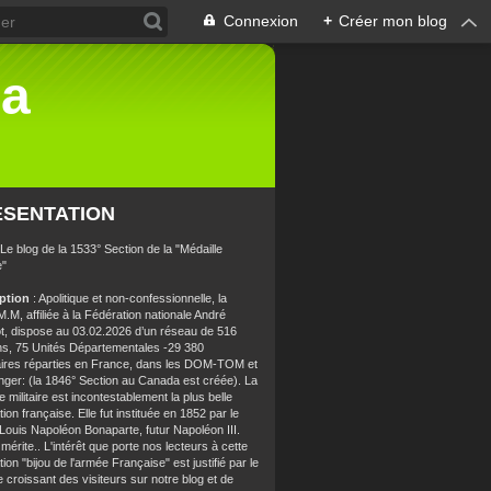
Connexion
+
Créer mon blog
la
ÉSENTATION
 Le blog de la 1533° Section de la "Médaille
e"
iption
: Apolitique et non-confessionnelle, la
.M, affiliée à la Fédération nationale André
t, dispose au 03.02.2026 d’un réseau de 516
ns, 75 Unités Départementales -29 380
aires réparties en France, dans les DOM-TOM et
anger: (la 1846° Section au Canada est créée). La
e militaire est incontestablement la plus belle
ion française. Elle fut instituée en 1852 par le
 Louis Napoléon Bonaparte, futur Napoléon III.
 mérite.. L'intérêt que porte nos lecteurs à cette
ion "bijou de l'armée Française" est justifié par le
croissant des visiteurs sur notre blog et de