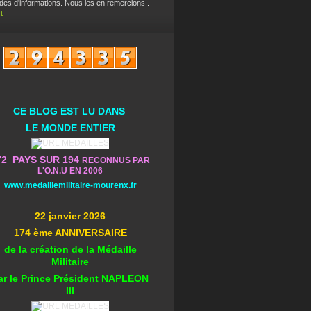
es d'informations. Nous les en remercions .
t
CE BLOG EST L
U DA
NS
L
E MONDE ENTIER
72 PAYS SUR 194
RECONNUS PAR
L'O.N.U EN 2006
www.medaillemilitaire-mourenx.fr
22 janvier 2026
174 ème ANNIVERSAIRE
de la création de la Médaille
Militaire
ar le Prince Président NAPLEON
III