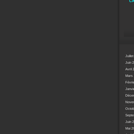
CA
Juille
Juin 
Avril
Mars
Févri
Janvi
Déce
Nove
Octo
Sept
Juin 
Mai 