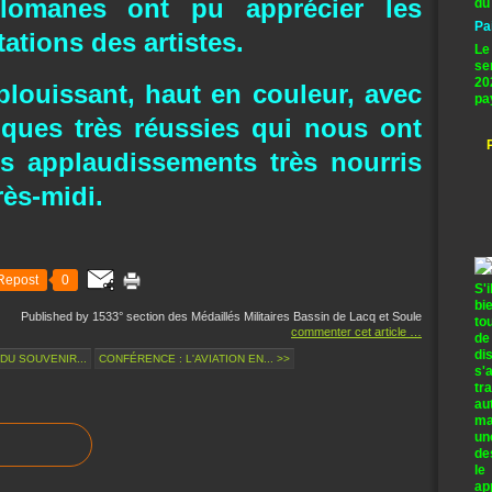
lomanes ont pu apprécier les
du
Pa
ations des artistes.
Le
se
20
blouissant, haut en couleur, avec
pa
iques très réussies qui nous ont
es applaudissements très nourris
rès-midi.
Repost
0
S'
bi
Published by 1533° section des Médaillés Militaires Bassin de Lacq et Soule
to
commenter cet article
…
de
di
DU SOUVENIR...
CONFÉRENCE : L'AVIATION EN... >>
s'
tr
au
ma
un
de
le
ap