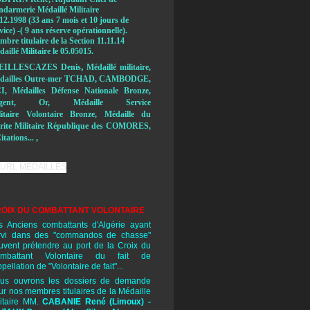
ndarmerie Médaillé Militaire
12.1998 (33 ans 7 mois et 10 jours de
vice) -( 9 ans réserve opérationnelle).
bre titulaire de la Section 11.11.14
aillé Militaire le 05.05015.
,
EILLESCAZES Denis
Médaillé militaire,
dailles Outre-mer TCHAD, CAMBODGE,
I, Médailles Défense Nationale Bronze,
rgent, Or, Médaille Service
litaire Volontaire Bronze, Médaille du
rite Militaire République des COMORES,
itations... ,
OIX DU COMBATTANT VOLONTAIRE
s Anciens combattants d'Algérie ayant
rvi dans des "commandos de chasse"
uvent prétendre au port de la Croix du
mbattant Volontaire du fait de
ppellation de "Volontaire de fait"...
us ouvrons les dossiers de demande
ur nos membres titulaires de la Médaille
litaire MM.
CABANIE René
(Limoux) -