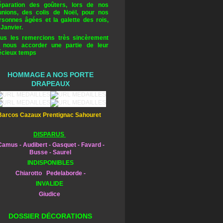
éparation des goûters, lors de nos
unions, des colis de Noël, pour nos
rsonnes âgées et la galette des rois,
 Janvier.
us les remercions très sincèrement
 nous accorder une partie de leur
écieux temps
HOMMAGE A NOS PORTE
DRAPEAUX
Barcos Cazaux Prentignac Sahouret
DISPARUS
amus - Audibert - Gasquet - Favard -
Busse - Saurel
INDISPONIBLES
Chiarotto Pedelaborde -
INVALIDE
Giudice
DOSSIER DÉCORATIONS