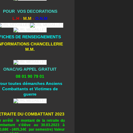
POUR VOS DECORATIONS
L.H -
M.M
-
O.N.M
FICHES DE RENSEIGNEMENTS
NFORMATIONS CHANCELLERIE
M.M.
ONAC/VG APPEL GRATUIT
08 01 90 79 01
our toutes démarches Anciens
Combattants et Victimes de
guerre
ETRAITE DU COMBATTANT 2023
r arrêté le montant de la retraite du
mbattant s'élève au 30.03.2023 à
0,68
€ - (405,34€ par semestre) Valeur