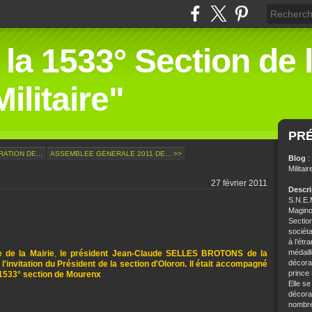
 la 1533° Section de 
ilitaire"
PR
ATION DE...
ASSEMBLEE GENERALE 2011 DE... >>
Blog
:
Militair
27 février 2011
Descr
S.N.E.M
Magino
Sectio
sociét
à l’étr
médaill
 de la Mairie
,
le président Jean-Claude SELLES BROTONS de la
décorat
'invitation du Président de la section d'Oloron. Il était accompagné
prince
1533° section de Mourenx
Elle se
décorat
nombre 