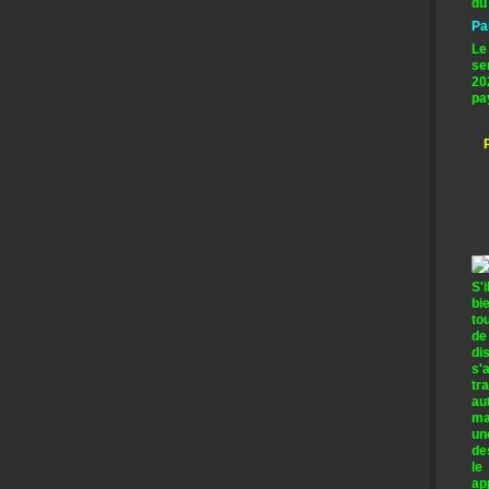
du
Pa
Le
se
20
pa
S'
bi
to
de
di
s'
tr
au
ma
un
de
le
ap