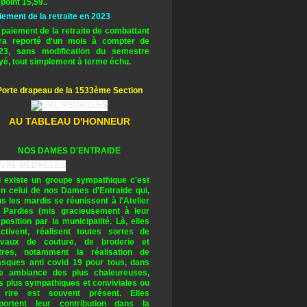
 point 15,59..
iement de la retraite en 2023
 paiement de la retraite de combattant
ra reporté d'un mois à compter de
23, sans modification du semestre
yé, tout simplement à terme échu.
Porte drapeau de la 1533ème Section
AU TABLEAU D'HONNEUR
NOS DAMES D'ENTRAIDE
il existe un groupe sympathique c'est
en celui de nos Dames d'Entraide qui,
us les mardis se réunissent à l'Atelier
 Pardies (mis gracieusement à leur
sposition par la municipalité. Là, elles
activent, réalisent toutes sortes de
avaux de couture, de broderie et
tres, notamment la réalisation de
sques anti covid 19 pour tous, dans
e ambiance des plus chaleureuses,
s plus sympathiques et conviviales ou
 rire est souvent présent. Elles
portent leur contribution dans la