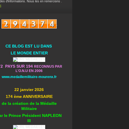
es d'informations. Nous les en remercions .
t
CE BLOG EST L
U DA
NS
L
E MONDE ENTIER
72 PAYS SUR 194
RECONNUS PAR
L'O.N.U EN 2006
www.medaillemilitaire-mourenx.fr
22 janvier 2026
174 ème ANNIVERSAIRE
de la création de la Médaille
Militaire
ar le Prince Président NAPLEON
III