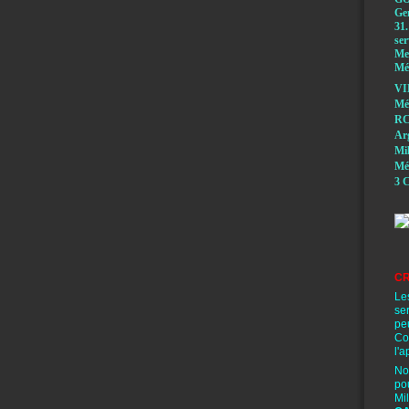
Ge
31.
ser
Mem
Méd
VI
Mé
RC
A
Mi
Mé
3 C
CR
Le
se
pe
Co
l'a
No
po
Mi