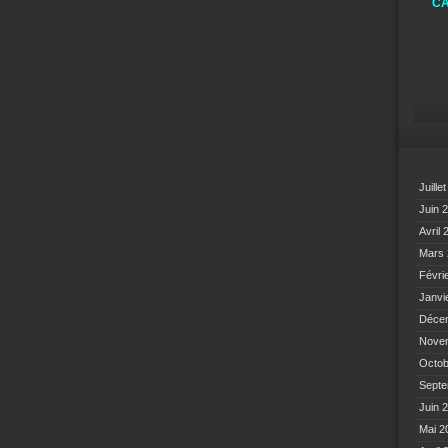
CA
Juille
Juin 
Avril
Mars
Févri
Janvi
Déce
Nove
Octo
Sept
Juin 
Mai 