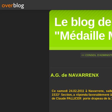
Le blog de
"Médaille M
<< CONSEIL D'ADMINISTR
A.G. de NAVARRENX
Ce samedi 24.02.2011 à Navarrenx, salle
1533° Section, a répondu favorablement à l
de Claude PALLICER porte drapeau de la 