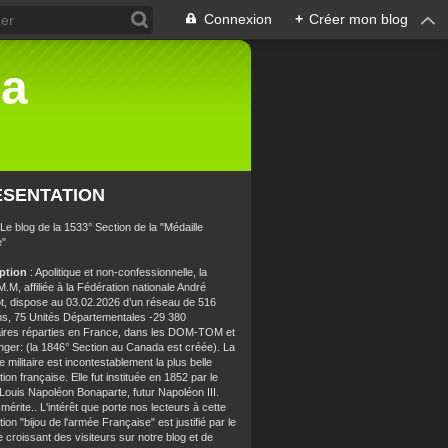
Connexion
+
Créer mon blog
la
ÉSENTATION
 Le blog de la 1533° Section de la "Médaille
e"
iption
: Apolitique et non-confessionnelle, la
.M, affiliée à la Fédération nationale André
t, dispose au 03.02.2026 d’un réseau de 516
ns, 75 Unités Départementales -29 380
aires réparties en France, dans les DOM-TOM et
anger: (la 1846° Section au Canada est créée). La
e militaire est incontestablement la plus belle
ion française. Elle fut instituée en 1852 par le
 Louis Napoléon Bonaparte, futur Napoléon III.
 mérite.. L'intérêt que porte nos lecteurs à cette
ion "bijou de l'armée Française" est justifié par le
croissant des visiteurs sur notre blog et de