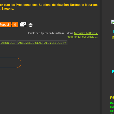
mier plan les Présidents des Sections de Mauléon-Tardets et Mourenx
s Brotons.
Repost
0
Published by medaille militaire
-
dans
Medaillés Militaires.
commenter cet article
…
I
ATION DE...
ASSEMBLEE GENERALE 2011 DE... >>
P
R
Pa
Co
81