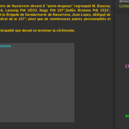
demand
Contac
ts de Navarrenx devant 6 "porte-drapeau" regroupait M. Baucou,
, Lauseig Pdt UD33, Nagy Pdt 107°,Sellès Brotons Pdt 1533°,
Cdt la Brigade de Gendarmerie de Navarrenx, Jean Lopez, délégué de
éral de la 107°, ainsi que de nombreuses autres personnalités et
nicipalité que devait se terminer la cérémonie.
1
p