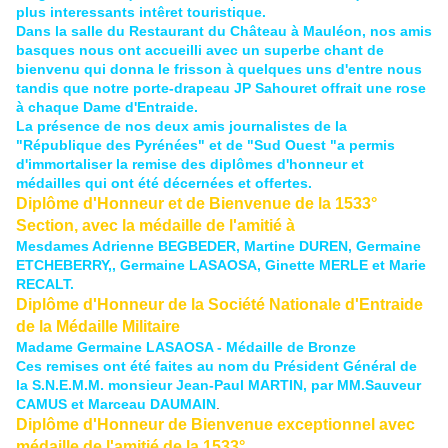
plus interessants intêret touristique.
Dans la salle du Restaurant du Château à Mauléon, nos amis
basques nous ont accueilli avec un superbe chant de
bienvenu qui donna le frisson à quelques uns d'entre nous
tandis que notre porte-drapeau JP Sahouret offrait une rose
à chaque Dame d'Entraide.
La présence de nos deux amis journalistes de la
"République des Pyrénées" et de "Sud Ouest "a permis
d'immortaliser la remise des diplômes d'honneur et
médailles qui ont été décernées et offertes.
Diplôme d'Honneur et de Bienvenue de la 1533°
Section, avec la médaille de l'amitié à
Mesdames Adrienne BEGBEDER, Martine DUREN, Germaine
ETCHEBERRY,, Germaine LASAOSA, Ginette MERLE et Marie
RECALT.
Diplôme d'Honneur de la Société Nationale d'Entraide
de la Médaille Militaire
Madame Germaine LASAOSA - Médaille de Bronze
Ces remises ont été faites au nom du Président Général de
la S.N.E.M.M. monsieur Jean-Paul MARTIN, par MM.Sauveur
CAMUS et Marceau DAUMAIN
.
Diplôme d'Honneur de Bienvenue exceptionnel avec
médaille de l'amitié de la 1533°