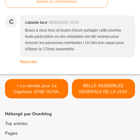
Ajouter un commentaire
C
cabanie luce
08/03/2026 19:22
Bravo à vous tous et toutes d'avoir partager cette journée
toute particulière où des médailles ont été remises pour
honorer les personnes méritantes ! Un très bon repas pour
clôturer la 17ème assemblée .
Répondre
< La retraite pour Le
BELLE ASSEMBLEE
Capitaine JOSE OLIVA,
GENERALE DE LA 1533°
Chef de Centre de secours
SECTION BEARN SOULE >
de Mauléon-Licharre
Hébergé par Overblog
Top articles
Pages