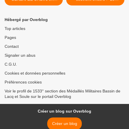
DE LA S.N.E.M.M., les 28 et
massacre de la Rue d'Isly"
29 MAI 2024 AU THEATRE
commémoré. >
MUNICIPAL DE
Hébergé par Overblog
FONTAINEBLEAU (77)
Top articles
Pages
Contact
Signaler un abus
C.G.U.
Cookies et données personnelles
Préférences cookies
Voir le profil de 1533° section des Médaillés Militaires Bassin de
Lacq et Soule sur le portail Overblog
Créer un blog sur Overblog
Créer un blog