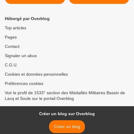
DES OFFICIERS DE
nous quitte. >
RESERVE DES PYRENEES
ATLANTIQUES le SAMEDI
Hébergé par Overblog
13 MARS 2023
Top articles
Pages
Contact
Signaler un abus
C.G.U.
Cookies et données personnelles
Préférences cookies
Voir le profil de 1533° section des Médaillés Militaires Bassin de
Lacq et Soule sur le portail Overblog
Créer un blog sur Overblog
Créer un blog