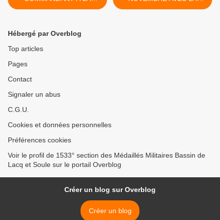
GENDARMERIE
1533° SECTION DU
D'OLORON : LE
BASSIN DE LACQ ET
CAPITAINE OLIVIER
SOULE (64) >
Hébergé par Overblog
RIMLINGER
Top articles
Pages
Contact
Signaler un abus
C.G.U.
Cookies et données personnelles
Préférences cookies
Voir le profil de 1533° section des Médaillés Militaires Bassin de
Lacq et Soule sur le portail Overblog
Créer un blog sur Overblog
Créer un blog