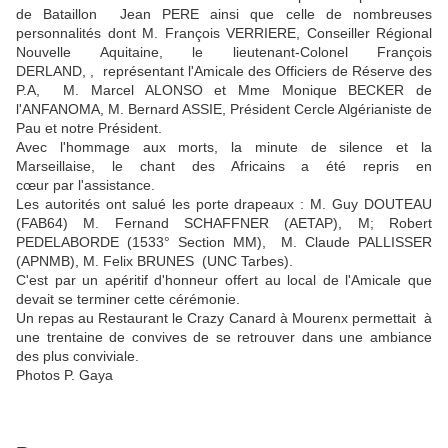
de Bataillon Jean PERE ainsi que celle de nombreuses
personnalités dont M. François VERRIERE, Conseiller Régional
Nouvelle Aquitaine, le lieutenant-Colonel François
DERLAND, , représentant l'Amicale des Officiers de Réserve des
P.A, M. Marcel ALONSO et Mme Monique BECKER de
l'ANFANOMA, M. Bernard ASSIE, Président Cercle Algérianiste de
Pau et notre Président.
Avec l'hommage aux morts, la minute de silence et la
Marseillaise, le chant des Africains a été repris en
cœur
par l'assistance.
Les autorités ont salué les porte drapeaux : M. Guy DOUTEAU
(FAB64) M. Fernand SCHAFFNER (AETAP), M; Robert
PEDELABORDE (1533° Section MM), M. Claude PALLISSER
(APNMB), M. Felix BRUNES (UNC Tarbes).
C'est par un apéritif d'honneur offert au local de l'Amicale que
devait se terminer cette cérémonie.
Un repas au Restaurant le Crazy Canard à Mourenx permettait à
une trentaine de convives de se retrouver dans une ambiance
des plus conviviale.
Photos P. Gaya