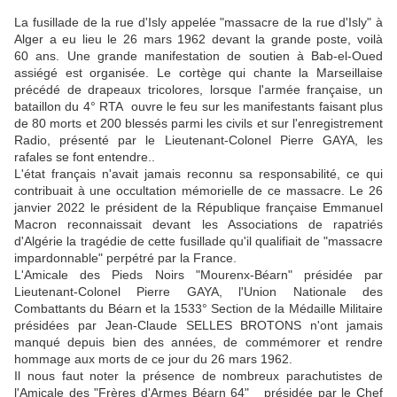
La fusillade de la rue d'Isly appelée "massacre de la rue d'Isly" à
Alger a eu lieu le 26 mars 1962 devant la grande poste, voilà
60 ans. Une grande manifestation de soutien à Bab-el-Oued
assiégé est organisée. Le cortège qui chante la Marseillaise
précédé de drapeaux tricolores, lorsque l'armée française, un
bataillon du 4° RTA ouvre le feu sur les manifestants faisant plus
de 80 morts et 200 blessés parmi les civils et sur l'enregistrement
Radio, présenté par le Lieutenant-Colonel Pierre GAYA, les
rafales se font entendre..
L'état français n'avait jamais reconnu sa responsabilité, ce qui
contribuait à une occultation mémorielle de ce massacre. Le 26
janvier 2022 le président de la République française Emmanuel
Macron reconnaissait devant les Associations de rapatriés
d'Algérie la tragédie de cette fusillade qu'il qualifiait de "massacre
impardonnable" perpétré par la France.
L'Amicale des Pieds Noirs "Mourenx-Béarn" présidée par
Lieutenant-Colonel Pierre GAYA, l'Union Nationale des
Combattants du Béarn et la 1533° Section de la Médaille Militaire
présidées par Jean-Claude SELLES BROTONS n'ont jamais
manqué depuis bien des années, de commémorer et rendre
hommage aux morts de ce jour du 26 mars 1962.
Il nous faut noter la présence de nombreux parachutistes de
l'Amicale des "Frères d'Armes Béarn 64" présidée par le Chef