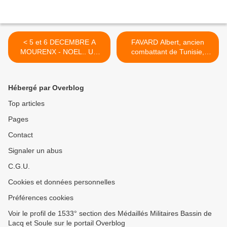
< 5 et 6 DECEMBRE A
FAVARD Albert, ancien
MOURENX - NOEL.. UN
combattant de Tunisie,
"MERRY CHRISTMAS" DES
nous quitte.. >
DAMES D'ENTRAIDE DE
LA MEDAILLE MILITAIRE
Hébergé par Overblog
Top articles
Pages
Contact
Signaler un abus
C.G.U.
Cookies et données personnelles
Préférences cookies
Voir le profil de 1533° section des Médaillés Militaires Bassin de
Lacq et Soule sur le portail Overblog