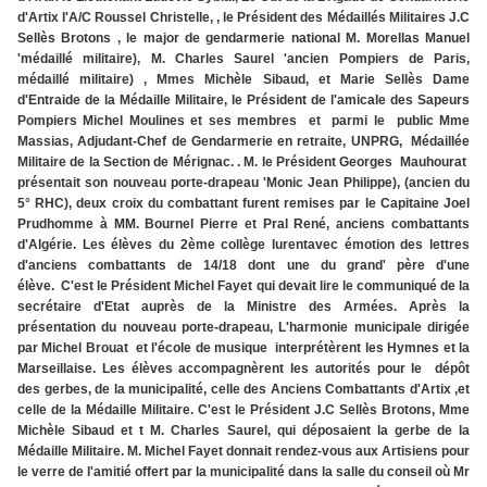
d'Artix l'A/C Roussel Christelle, , le Président des Médaillés Militaires J.C
Sellès Brotons , le major de gendarmerie national M. Morellas Manuel
'médaillé militaire), M. Charles Saurel 'ancien Pompiers de Paris,
médaillé militaire) , Mmes Michèle Sibaud, et Marie Sellès Dame
d'Entraide de la Médaille Militaire, le Président de l'amicale des Sapeurs
Pompiers Michel Moulines et ses membres et parmi le public Mme
Massias, Adjudant-Chef de Gendarmerie en retraite, UNPRG, Médaillée
Militaire de la Section de Mérignac. . M. le Président Georges Mauhourat
présentait son nouveau porte-drapeau 'Monic Jean Philippe), (ancien du
5° RHC), deux croix du combattant furent remises par le Capitaine Joel
Prudhomme à MM. Bournel Pierre et Pral René, anciens combattants
d'Algérie. Les élèves du 2ème collège lurentavec émotion des lettres
d'anciens combattants de 14/18 dont une du grand' père d'une
élève. C'est le Président Michel Fayet qui devait lire le communiqué de la
secrétaire d'Etat auprès de la Ministre des Armées. Après la
présentation du nouveau porte-drapeau, L'harmonie municipale dirigée
par Michel Brouat et l'école de musique interprétèrent les Hymnes et la
Marseillaise. Les élèves accompagnèrent les autorités pour le dépôt
des gerbes, de la municipalité, celle des Anciens Combattants d'Artix ,et
celle de la Médaille Militaire. C'est le Président J.C Sellès Brotons, Mme
Michèle Sibaud et t M. Charles Saurel, qui déposaient la gerbe de la
Médaille Militaire. M. Michel Fayet donnait rendez-vous aux Artisiens pour
le verre de l'amitié offert par la municipalité dans la salle du conseil où Mr