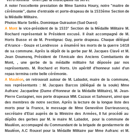
"vin d'honneur" offert par la municipalité fut servi.
A noter l'excellente prestation de Mme Samira Houry, notre "maitre de
cérémonie", dame d'entraide et porte-drapeau de la 1533ème Section de
la Médaille Militaire.
Photos Marie Sellès. Dominique Guirauton (Sud Ouest)
A Mont
le vice-président de la 1533° Section de la Médaille Militaire M.
Rochard représentait le Président excusé. Il était accompagné de M.
Horts Busse et de M. Prentignac Guy, porte drapeau. Chaque délégué
d'Arance - Gouze et Lendresse a énuméré les morts de la guerre 14/18
de sa commune. Après la dépôt de la gerbe par M. Jacques Clavé et M.
Jean Doumenq, Président de l'Amicale des Anciens Combattants de
Mont, , une gerbe de la médaille militaire fut déposée par nos
représentants. M. Rochard et Horts. Un apéritif d'honneur suivi d'un
repas termina cette belle cérémonie.
A Mauléon
, on retrouvait autour de M. Labadot, maire de la commune,
nos représentants : M. Jacques Barcos (délégué de la soule) Mme
Aufranc Jacqueline (Dame d'Honneur de la Médaille Militaire), M. Jean-
Pierre Castagnet, nos porte drapeaux MM. Cazaux et Sahouret, ainsi que
des membres de notre section. Après la lecture de la longue liste des
morts pour la France, le message de Mme Geneviève Darrieussecq,
secrétaire d'Etat auprès de la Ministre des Armées, Il fut procédé au
dépôts des gerbes par M. le maire M. Labadot, pour la commune de
Mauléon, accompagné du Commandant de la brigade de gendarmerie de
Mauléon, A.C Rouxel pour la Médaille Militaire par Mme Aufranc et M.