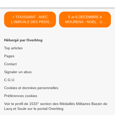
< TOUSSAINT.. AVEC
5 et 6 DECEMBRE A
L'AMICALE DES PIEDS
MOURENX - NOEL.. UN
NOIRS MOURENX-BEARN
"MERRY CHRISTMAS" DES
DAMES D'ENTRAIDE DE
LA MEDAILLE MILITAIRE >
Hébergé par Overblog
Top articles
Pages
Contact
Signaler un abus
C.G.U.
Cookies et données personnelles
Préférences cookies
Voir le profil de 1533° section des Médaillés Militaires Bassin de
Lacq et Soule sur le portail Overblog