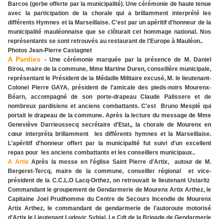
Barcos (gerbe offerte par la municipalité). Une cérémonie de haute tenue
avec la participation de la chorale qui a brillamment interprété les
différents Hymnes et la Marseillaise. C'est par un apéritif d'honneur de la
municipalité mauléonnaise que se clôturait cet hommage national. Nos
représentants se sont retrouvés au restaurant de l'Europe à Mauléon..
Photos Jean-Pierre Castagnet
A Pardies
- Une cérémonie marquée par la présence de M. Daniel
Birou, maire de la commune, Mme Martine Duren, conseillère municipale,
représentant le Président de la Médaille Militaire excusé, M. le lieutenant-
Colonel Pierre GAYA, président de l'amicale des pieds-noirs Mourenx-
Béarn, accompagné de son porte-drapeau Claude Palissere et de
nombreux pardisiens et anciens combattants. C'est Bruno Mesplé qui
portait le drapeau de la commune. Après la lecture du message de Mme
Geneviève Darrieussecq secrétaire d'Etat,, la chorale de Mourenx en
cœur interpréta brillamment les différents hymnes et la Marseillaise.
L'apéritif d'honneur offert par la municipalité fut suivi d'un excellent
repas pour les anciens combattants et les conseillers municipaux..
A Artix
Après la messe en l'église Saint Pierre d'Artix, autour de M.
Bergeret-Tercq, maire de la commune, conseiller régional et vice-
président de la C.C.L.O Lacq-Orthez, on retrouvait le lieutenant Ustaritz
Commandant le groupement de Gendarmerie de Mourenx Artix Arthez, le
Capitaine Joel Prudhomme du Centre de Secours Incendie de Mourenx
Artix Arthez, le commandant de gendarmerie de l'autoroute motorisé
d'Artix le Lieutenant Ludovic Sybial, Le Cdt de la Brigade de Gendarmerie