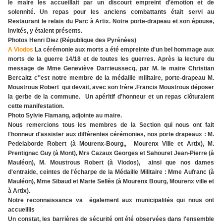
le maire les accueillait par un discourt empreint d'émotion et de
solennité. Un repas pour les anciens combattants était servi au
Restaurant le relais du Parc à Artix. Notre porte-drapeau et son épouse,
invités, y étaient présents.
Photos Henri Diez (République des Pyrénées)
A Viodos
La cérémonie aux morts a été empreinte d'un bel hommage aux
morts de la guerre 14/18 et de toutes les guerres. Après la lecture du
message de Mme Geneviève Darrieussecq, par M. le maire Christian
Bercaitz c''est notre membre de la médaille militaire, porte-drapeau M.
Moustrous Robert qui devait, avec son frère .Francis Moustrous déposer
la gerbe de la commune. Un apéritif d'honneur et un repas clôturaient
cette manifestation.
Photo Sylvie Flamang, adjointe au maire.
Nous remercions tous les membres de la Section qui nous ont fait
l'honneur d'assister aux différentes cérémonies, nos porte drapeaux : M.
Pedelaborde Robert (à Mourenx-Bourg,, Mourenx Ville et Artix), M.
Prentignac Guy (à Mont), Mrs Cazaux Georges et Sahouret Jean-Pierre (à
Mauléon), M. Moustrous Robert (à Viodos), ainsi que nos dames
d'entraide, ceintes de l'écharpe de la Médaille Militaire : Mme Aufranc (à
Mauléon), Mme Sibaud et Marie Sellès (à Mourenx Bourg, Mourenx ville et
à Artix).
Notre reconnaissance va également aux municipalités qui nous ont
accueillis
Un constat, les barrières de sécurité ont été observées dans l'ensemble