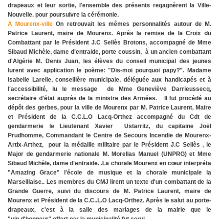
drapeaux et leur sortie, l'ensemble des présents regagnèrent la Ville-
Nouvelle. pour poursuivre la cérémonie.
A Mourenx-ville
On retrouvait les mêmes personnalités autour de M.
Patrice Laurent, maire de Mourenx. Après la remise de la Croix du
Combattant par le Président J.C Sellès Brotons, accompagné de Mme
Sibaud Michèle, dame d'entraide, porte coussin, à un ancien combattant
d'Algérie M. Denis Juan, les élèves du conseil municipal des jeunes
lurent avec application le poème: "Dis-moi pourquoi papy?". Madame
Isabelle Larelle, conseillère municipale, déléguée aux handicapés et à
l'accessibilité, lu le message de Mme Geneviève Darrieussecq,
secrétaire d'état auprès de la ministre des Armées. Il fut procédé au
dépôt des gerbes, pour la ville de Mourenx par M. Patrice Laurent, Maire
et Président de la C.C.L.O Lacq-Orthez accompagné du Cdt de
gendarmerie le Lieutenant Xavier Ustarritz, du capitaine Joël
Prudhomme, Commandant le Centre de Secours Incendie de Mourenx-
Artix-Arthez, pour la médaille militaire par le Président J.C Sellès , le
Major de gendarmerie nationale M. Morellas Manuel (UNPRG) et Mme
Sibaud Michèle, dame d'entraide. .La chorale Mourenx en cœur interpréta
"Amazing Grace" l'école de musique et la chorale municipale la
Marseillaise.. Les membres du CMJ lirent un texte d'un combattant de la
Grande Guerre, suivi du discours de M. Patrice Laurent, maire de
Mourenx et Président de la C.C..L.O Lacq-Orthez. Après le salut au porte-
drapeaux, c'est à la salle des mariages de la mairie que le