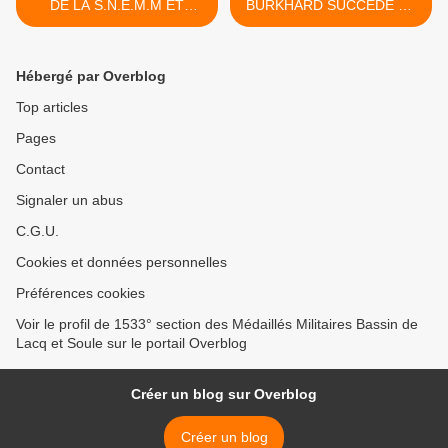
DE LA S.N.E.M.M ET
BURKHARD SUCCEDE AU
MEDAILLE D'OR POUR LE
GENERAL FRANCOIS LE
PRESIDENT André
COINTRE A L'ELYSEE >
ARRIBOT UD 64
Hébergé par Overblog
Top articles
Pages
Contact
Signaler un abus
C.G.U.
Cookies et données personnelles
Préférences cookies
Voir le profil de 1533° section des Médaillés Militaires Bassin de
Lacq et Soule sur le portail Overblog
Créer un blog sur Overblog
Créer un blog