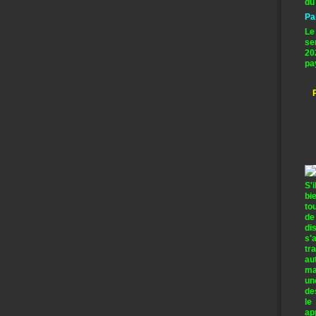
du
Pa
Le
se
20
pa
S'
bi
to
de
di
s'
tr
au
ma
un
de
le
ap