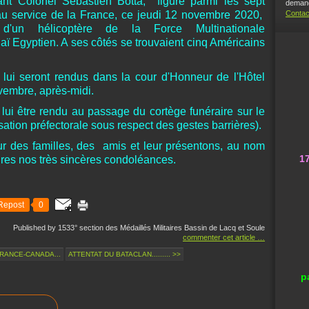
nant Colonel Sébastien Botta, figure parmi les sept
demand
au service de la France, ce jeudi 12 novembre 2020,
Contac
 d'un hélicoptère de la Force Multinationale
ï Egyptien. A ses côtés se trouvaient cinq Américains
 lui seront rendus dans la cour d'Honneur de l'Hôtel
ovembre, après-midi.
ui être rendu au passage du cortège funéraire sur le
sation préfectorale sous respect des gestes barrières).
r des familles, des amis et leur présentons, au nom
1
ires nos très sincères condoléances.
Repost
0
Published by 1533° section des Médaillés Militaires Bassin de Lacq et Soule
commenter cet article
…
RANCE-CANADA...
ATTENTAT DU BATACLAN......... >>
p