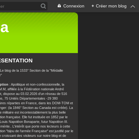
Connexion
+
Créer mon blog
la
ÉSENTATION
 Le blog de la 1533° Section de la "Médaille
e"
iption
: Apolitique et non-confessionnelle, la
.M, affiliée à la Fédération nationale André
t, dispose au 03.02.2026 d’un réseau de 516
ns, 75 Unités Départementales -29 380
aires réparties en France, dans les DOM-TOM et
anger: (la 1846° Section au Canada est créée). La
e militaire est incontestablement la plus belle
ion française. Elle fut instituée en 1852 par le
 Louis Napoléon Bonaparte, futur Napoléon III.
 mérite.. L'intérêt que porte nos lecteurs à cette
ion "bijou de l'armée Française" est justifié par le
croissant des visiteurs sur notre blog et de