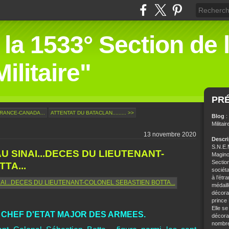
 la 1533° Section de 
ilitaire"
PR
RANCE-CANADA...
ATTENTAT DU BATACLAN......... >>
Blog
:
Militair
13 novembre 2020
Descr
S.N.E.M
 SINAI...DECES DU LIEUTENANT-
Magino
Sectio
TA...
sociét
à l’étr
médaill
décorat
prince
Elle se
 CHEF D'ETAT MAJOR DES ARMEES.
décorat
nombre 