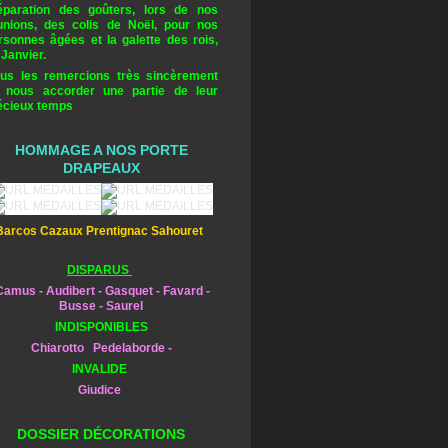
éparation des goûters, lors de nos
unions, des colis de Noël, pour nos
rsonnes âgées et la galette des rois,
 Janvier.
us les remercions très sincèrement
 nous accorder une partie de leur
écieux temps
HOMMAGE A NOS PORTE
DRAPEAUX
Barcos Cazaux Prentignac Sahouret
DISPARUS
amus - Audibert - Gasquet - Favard -
Busse - Saurel
INDISPONIBLES
Chiarotto Pedelaborde -
INVALIDE
Giudice
DOSSIER DÉCORATIONS