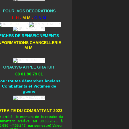
POUR VOS DECORATIONS
L.H -
M.M
-
O.N.M
FICHES DE RENSEIGNEMENTS
NFORMATIONS CHANCELLERIE
M.M.
ONAC/VG APPEL GRATUIT
08 01 90 79 01
our toutes démarches Anciens
Combattants et Victimes de
guerre
ETRAITE DU COMBATTANT 2023
r arrêté le montant de la retraite du
mbattant s'élève au 30.03.2023 à
0,68
€ - (405,34€ par semestre) Valeur