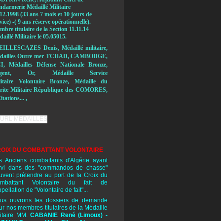
ndarmerie Médaillé Militaire
12.1998 (33 ans 7 mois et 10 jours de
vice) -( 9 ans réserve opérationnelle).
bre titulaire de la Section 11.11.14
aillé Militaire le 05.05015.
,
EILLESCAZES Denis
Médaillé militaire,
dailles Outre-mer TCHAD, CAMBODGE,
I, Médailles Défense Nationale Bronze,
rgent, Or, Médaille Service
litaire Volontaire Bronze, Médaille du
rite Militaire République des COMORES,
itations... ,
OIX DU COMBATTANT VOLONTAIRE
s Anciens combattants d'Algérie ayant
rvi dans des "commandos de chasse"
uvent prétendre au port de la Croix du
mbattant Volontaire du fait de
ppellation de "Volontaire de fait"...
us ouvrons les dossiers de demande
ur nos membres titulaires de la Médaille
litaire MM.
CABANIE René
(Limoux) -