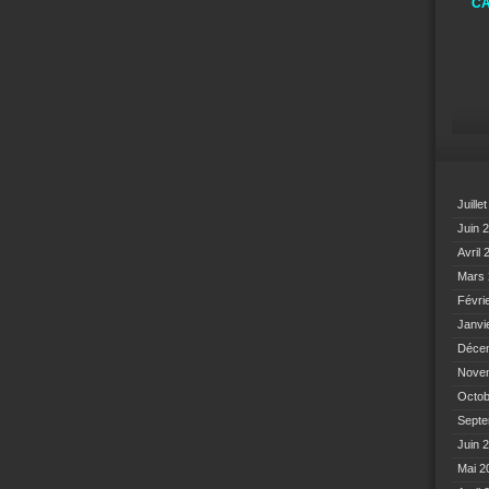
CA
Juille
Juin 
Avril
Mars
Févri
Janvi
Déce
Nove
Octo
Sept
Juin 
Mai 