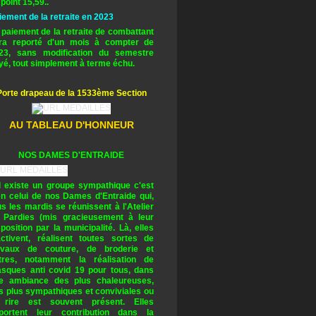
 point 15,59..
iement de la retraite en 2023
 paiement de la retraite de combattant
ra reporté d'un mois à compter de
23, sans modification du semestre
yé, tout simplement à terme échu.
Porte drapeau de la 1533ème Section
AU TABLEAU D'HONNEUR
NOS DAMES D'ENTRAIDE
il existe un groupe sympathique c'est
en celui de nos Dames d'Entraide qui,
us les mardis se réunissent à l'Atelier
 Pardies (mis gracieusement à leur
sposition par la municipalité. Là, elles
activent, réalisent toutes sortes de
avaux de couture, de broderie et
tres, notamment la réalisation de
sques anti covid 19 pour tous, dans
e ambiance des plus chaleureuses,
s plus sympathiques et conviviales ou
 rire est souvent présent. Elles
portent leur contribution dans la