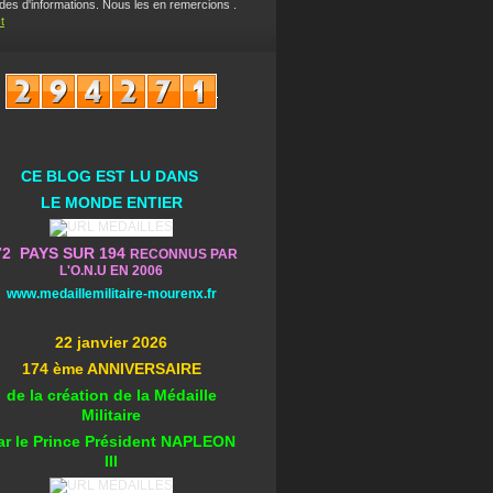
es d'informations. Nous les en remercions .
t
CE BLOG EST L
U DA
NS
L
E MONDE ENTIER
72 PAYS SUR 194
RECONNUS PAR
L'O.N.U EN 2006
www.medaillemilitaire-mourenx.fr
22 janvier 2026
174 ème ANNIVERSAIRE
de la création de la Médaille
Militaire
ar le Prince Président NAPLEON
III