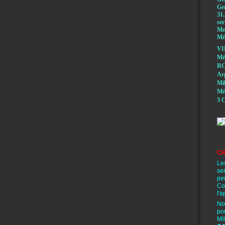
Ge
31.
ser
Mem
Méd
VI
Mé
RC
A
Mi
Mé
3 C
CR
Le
se
pe
Co
l'a
No
po
Mi