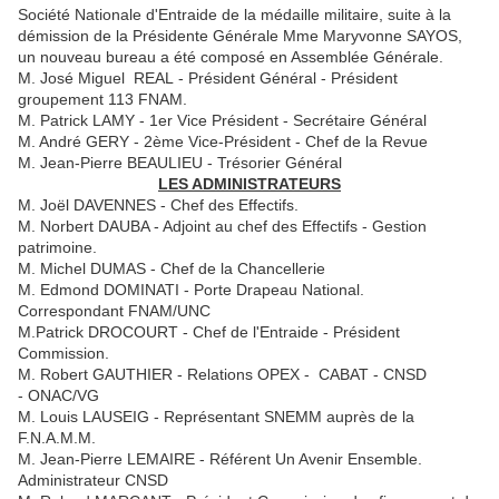
Société Nationale d'Entraide de la médaille militaire, suite à la
démission de la Présidente Générale Mme Maryvonne SAYOS,
un nouveau bureau a été composé en Assemblée Générale.
M. José Miguel REAL - Président Général - Président
groupement 113 FNAM.
M. Patrick LAMY - 1er Vice Président - Secrétaire Général
M. André GERY - 2ème Vice-Président - Chef de la Revue
M. Jean-Pierre BEAULIEU - Trésorier Général
LES ADMINISTRATEURS
M. Joël DAVENNES - Chef des Effectifs.
M. Norbert DAUBA - Adjoint au chef des Effectifs - Gestion
patrimoine.
M. Michel DUMAS - Chef de la Chancellerie
M. Edmond DOMINATI - Porte Drapeau National.
Correspondant FNAM/UNC
M.Patrick DROCOURT - Chef de l'Entraide - Président
Commission.
M. Robert GAUTHIER - Relations OPEX - CABAT - CNSD
- ONAC/VG
M. Louis LAUSEIG - Représentant SNEMM auprès de la
F.N.A.M.M.
M. Jean-Pierre LEMAIRE - Référent Un Avenir Ensemble.
Administrateur CNSD