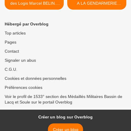
des Logis Marcel BELIN...
A LA GENDARMERIE
Un ancien combattant du
D'ORTHEZ... LE
28° Régiment des Dragons
CAPITAINE QUENTIN
nous quitte...
GUICHARD >
Hébergé par Overblog
Top articles
Pages
Contact
Signaler un abus
C.G.U.
Cookies et données personnelles
Préférences cookies
Voir le profil de 1533° section des Médaillés Militaires Bassin de
Lacq et Soule sur le portail Overblog
Créer un blog sur Overblog
Créer un blog