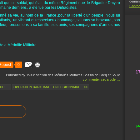
demand
i que ce soldat, qui était du même Régiment que le Brigadier Dmytro
Contac
maine dernière., a été tué par les Djihadistes.
nné sa vie, au nom de la France ,pour la liberté d'un peuple. Nous lui
ttants, un vibrant et respectueux hommage, saluons sa bravoure, son
ouleur, présentons à sa famille, ses amis, ses compagnons d'armes nos
e a Médaille Militaire.
Repost
0
1
Published by 1533° section des Médaillés Militaires Bassin de Lacq et Soule
commenter cet article
…
U......
OPERATION BARKHANE...UN LEGIONNAIRE... >>
p