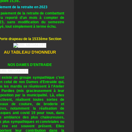
 point 15,59..
iement de la retraite en 2023
 paiement de la retraite de combattant
ra reporté d'un mois à compter de
23, sans modification du semestre
yé, tout simplement à terme échu.
Porte drapeau de la 1533ème Section
AU TABLEAU D'HONNEUR
NOS DAMES D'ENTRAIDE
il existe un groupe sympathique c'est
en celui de nos Dames d'Entraide qui,
us les mardis se réunissent à l'Atelier
 Pardies (mis gracieusement à leur
sposition par la municipalité. Là, elles
activent, réalisent toutes sortes de
avaux de couture, de broderie et
tres, notamment la réalisation de
sques anti covid 19 pour tous, dans
e ambiance des plus chaleureuses,
s plus sympathiques et conviviales ou
 rire est souvent présent. Elles
portent leur contribution dans la