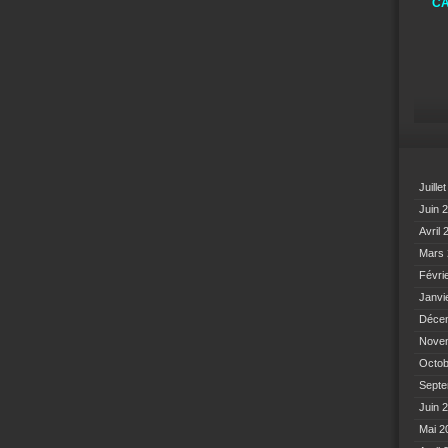
CA
Juille
Juin 
Avril
Mars
Févri
Janvi
Déce
Nove
Octo
Sept
Juin 
Mai 