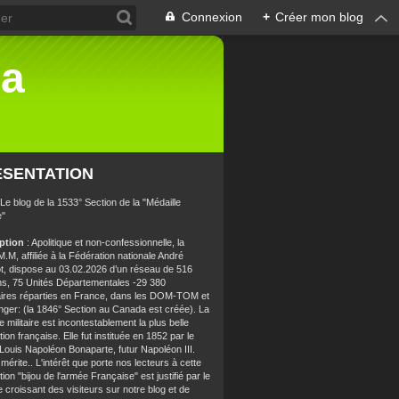
Connexion
+
Créer mon blog
la
ÉSENTATION
 Le blog de la 1533° Section de la "Médaille
e"
iption
: Apolitique et non-confessionnelle, la
.M, affiliée à la Fédération nationale André
t, dispose au 03.02.2026 d’un réseau de 516
ns, 75 Unités Départementales -29 380
aires réparties en France, dans les DOM-TOM et
anger: (la 1846° Section au Canada est créée). La
e militaire est incontestablement la plus belle
ion française. Elle fut instituée en 1852 par le
 Louis Napoléon Bonaparte, futur Napoléon III.
 mérite.. L'intérêt que porte nos lecteurs à cette
ion "bijou de l'armée Française" est justifié par le
croissant des visiteurs sur notre blog et de