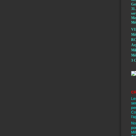
Ge
31.
ser
Mem
Méd
VI
Mé
RC
A
Mi
Mé
3 C
CR
Le
se
pe
Co
l'a
No
po
Mi