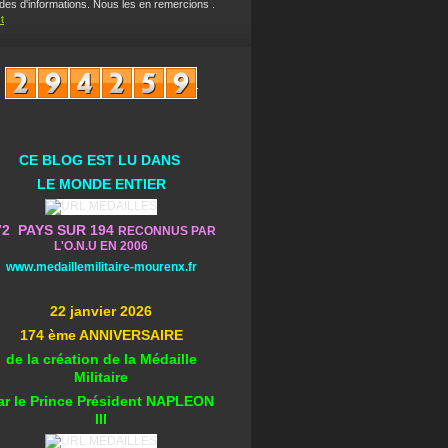
es d'informations. Nous les en remercions .
t
CE BLOG EST L
U DA
NS
L
E MONDE ENTIER
72 PAYS SUR 194
RECONNUS PAR
L'O.N.U EN 2006
www.medaillemilitaire-mourenx.fr
22 janvier 2026
174 ème ANNIVERSAIRE
de la création de la Médaille
Militaire
ar le Prince Président NAPLEON
III