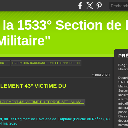
 la 1533° Section de 
ilitaire"
PR
U......
OPERATION BARKHANE...UN LEGIONNAIRE... >>
Blog
:
Militair
5 mai 2020
Descr
S.N.E.M
LEMENT 43° VICTIME DU
Magino
Sectio
sociét
à l’étr
médaill
décorat
prince
Elle se
nt, du 1er Régiment de Cavalerie de Carpiane (Bouche du Rhône), 43
décorat
 4 mai 2020.
nombre 