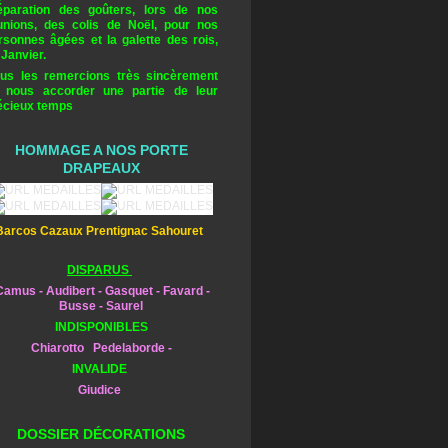
éparation des goûters, lors de nos
unions, des colis de Noël, pour nos
rsonnes âgées et la galette des rois,
 Janvier.
us les remercions très sincèrement
 nous accorder une partie de leur
écieux temps
HOMMAGE A NOS PORTE
DRAPEAUX
Barcos Cazaux Prentignac Sahouret
DISPARUS
amus - Audibert - Gasquet - Favard -
Busse - Saurel
INDISPONIBLES
Chiarotto Pedelaborde -
INVALIDE
Giudice
DOSSIER DÉCORATIONS