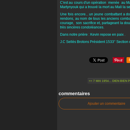
C'est au cours d'un opération menée au Mal
Martynyouk qui a trouvé la mort au Mali la se
Une fois encore... un jeune combattant a do
rendons, au nom de tous les anciens comba
courage, son sacrifice et, partageant la d
très sincères condoléances.
Dans notre prière : Kevin repose en paix .
J.C Sellès Brotons Président 1533° Section d
<< 7 MAI 1954... DIEN BIEN PH
commentaires
Ajouter un commentaire