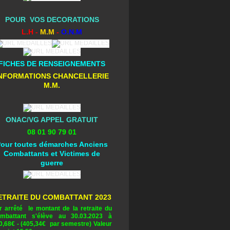
POUR VOS DECORATIONS
L.H -
M.M
-
O.N.M
FICHES DE RENSEIGNEMENTS
NFORMATIONS CHANCELLERIE
M.M.
ONAC/VG APPEL GRATUIT
08 01 90 79 01
our toutes démarches Anciens
Combattants et Victimes de
guerre
ETRAITE DU COMBATTANT 2023
r arrêté le montant de la retraite du
mbattant s'élève au 30.03.2023 à
0,68
€ - (405,34€ par semestre) Valeur