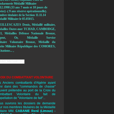
ndarmerie Médaillé Militaire
12.1998 (33 ans 7 mois et 10 jours de
vice) -( 9 ans réserve opérationnelle).
bre titulaire de la Section 11.11.14
aillé Militaire le 05.05015.
,
EILLESCAZES Denis
Médaillé militaire,
dailles Outre-mer TCHAD, CAMBODGE,
I, Médailles Défense Nationale Bronze,
rgent, Or, Médaille Service
litaire Volontaire Bronze, Médaille du
rite Militaire République des COMORES,
itations... ,
OIX DU COMBATTANT VOLONTAIRE
s Anciens combattants d'Algérie ayant
rvi dans des "commandos de chasse"
uvent prétendre au port de la Croix du
mbattant Volontaire du fait de
ppellation de "Volontaire de fait"...
us ouvrons les dossiers de demande
ur nos membres titulaires de la Médaille
litaire MM.
CABANIE René
(Limoux) -