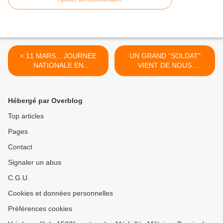
< 11 MARS... JOURNEE
UN GRAND "SOLDAT"
NATIONALE EN
VIENT DE NOUS
HOMMAGE AUX VICTIMES
QUITTER..LE DOCTEUR
DU TERRORISME...
J.J RAZAFINDRANAZY >
Hébergé par Overblog
Top articles
Pages
Contact
Signaler un abus
C.G.U.
Cookies et données personnelles
Préférences cookies