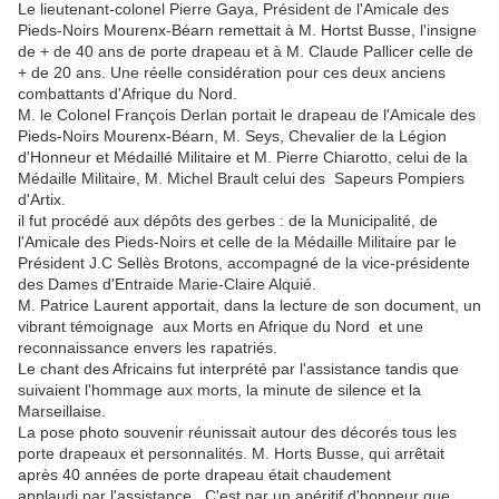
Le lieutenant-colonel Pierre Gaya, Président de l'Amicale des
Pieds-Noirs Mourenx-Béarn remettait à M. Hortst Busse, l'insigne
de + de 40 ans de porte drapeau et à M. Claude Pallicer celle de
+ de 20 ans. Une réelle considération pour ces deux anciens
combattants d'Afrique du Nord.
M. le Colonel François Derlan portait le drapeau de l'Amicale des
Pieds-Noirs Mourenx-Béarn, M. Seys, Chevalier de la Légion
d'Honneur et Médaillé Militaire et M. Pierre Chiarotto, celui de la
Médaille Militaire, M. Michel Brault celui des Sapeurs Pompiers
d'Artix.
il fut procédé aux dépôts des gerbes : de la Municipalité, de
l'Amicale des Pieds-Noirs et celle de la Médaille Militaire par le
Président J.C Sellès Brotons, accompagné de la vice-présidente
des Dames d'Entraide Marie-Claire Alquié.
M. Patrice Laurent apportait, dans la lecture de son document, un
vibrant témoignage aux Morts en Afrique du Nord et une
reconnaissance envers les rapatriés.
Le chant des Africains fut interprété par l'assistance tandis que
suivaient l'hommage aux morts, la minute de silence et la
Marseillaise.
La pose photo souvenir réunissait autour des décorés tous les
porte drapeaux et personnalités. M. Horts Busse, qui arrêtait
après 40 années de porte drapeau était chaudement
applaudi par l'assistance. C'est par un apéritif d'honneur que