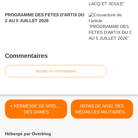
PROGRAMME DES FETES D'ARTIX DU
2 AU 5 JUILLET 2026
Commentaires
Ajouter un commentaire
< KERMESSE DE NOEL....
REPAS DE NOEL DES
DES DAMES
MÉDAILLES MILITAIRES A
D'ENTRAIDE... 30
MOURENX (64) >
NOVEMBRE - 1er
DÉCEMBRE A MOURENX
Hébergé par Overblog
(64)