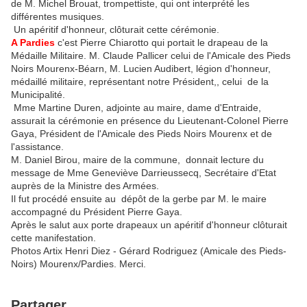
de M. Michel Brouat, trompettiste, qui ont interprété les
différentes musiques.
Un apéritif d'honneur, clôturait cette cérémonie.
A Pardies
c'est Pierre Chiarotto qui portait le drapeau de la
Médaille Militaire. M. Claude Pallicer celui de l'Amicale des Pieds
Noirs Mourenx-Béarn, M. Lucien Audibert, légion d'honneur,
médaillé militaire, représentant notre Président,, celui de la
Municipalité.
Mme Martine Duren, adjointe au maire, dame d'Entraide,
assurait la cérémonie en présence du Lieutenant-Colonel Pierre
Gaya, Président de l'Amicale des Pieds Noirs Mourenx et de
l'assistance.
M. Daniel Birou, maire de la commune, donnait lecture du
message de Mme Geneviève Darrieussecq, Secrétaire d'Etat
auprès de la Ministre des Armées.
Il fut procédé ensuite au dépôt de la gerbe par M. le maire
accompagné du Président Pierre Gaya.
Après le salut aux porte drapeaux un apéritif d'honneur clôturait
cette manifestation.
Photos Artix Henri Diez - Gérard Rodriguez (Amicale des Pieds-
Noirs) Mourenx/Pardies. Merci.
Partager