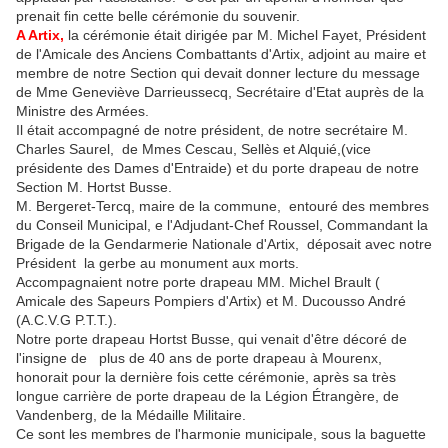
prenait fin cette belle cérémonie du souvenir.
A Artix,
la cérémonie était dirigée par M. Michel Fayet, Président
de l'Amicale des Anciens Combattants d'Artix, adjoint au maire et
membre de notre Section qui devait donner lecture du message
de Mme Geneviève Darrieussecq, Secrétaire d'Etat auprès de la
Ministre des Armées.
Il était accompagné de notre président, de notre secrétaire M.
Charles Saurel, de Mmes Cescau, Sellès et Alquié,(vice
présidente des Dames d'Entraide) et du porte drapeau de notre
Section M. Hortst Busse.
M. Bergeret-Tercq, maire de la commune, entouré des membres
du Conseil Municipal, e l'Adjudant-Chef Roussel, Commandant la
Brigade de la Gendarmerie Nationale d'Artix, déposait avec notre
Président la gerbe au monument aux morts.
Accompagnaient notre porte drapeau MM. Michel Brault (
Amicale des Sapeurs Pompiers d'Artix) et M. Ducousso André
(A.C.V.G P.T.T.).
Notre porte drapeau Hortst Busse, qui venait d'être décoré de
l'insigne de plus de 40 ans de porte drapeau à Mourenx,
honorait pour la dernière fois cette cérémonie, après sa très
longue carrière de porte drapeau de la Légion Étrangère, de
Vandenberg, de la Médaille Militaire.
Ce sont les membres de l'harmonie municipale, sous la baguette