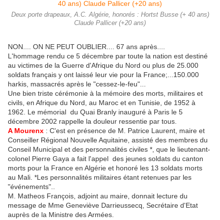
Deux porte drapeaux, A.C. Algérie, honorés : Hortst Busse (+ 40 ans)
Claude Pallicer (+20 ans)
NON.... ON NE PEUT OUBLIER.... 67 ans après....
L'hommage rendu ce 5 décembre par toute la nation est destiné
au victimes de la Guerre d'Afrique du Nord ou plus de 25.000
soldats français y ont laissé leur vie pour la France;...150.000
harkis, massacrés après le "cessez-le-feu"...
Une bien triste cérémonie à la mémoire des morts, militaires et
civils, en Afrique du Nord, au Maroc et en Tunisie, de 1952 à
1962. Le mémorial du Quai Branly inauguré à Paris le 5
décembre 2002 rappelle la douleur ressentie par tous.
A Mourenx
: C'est en présence de M. Patrice Laurent, maire et
Conseiller Régional Nouvelle Aquitaine, assisté des membres du
Conseil Municipal et des personnalités civiles *, que le lieutenant-
colonel Pierre Gaya a fait l'appel des jeunes soldats du canton
morts pour la France en Algérie et honoré les 13 soldats morts
au Mali. *Les personnalités militaires étant retenues par les
"événements"..
M. Matheos François, adjoint au maire, donnait lecture du
message de Mme Geneviève Darrieussecq, Secrétaire d'Etat
auprès de la Ministre des Armées.