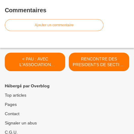
Commentaires
Ajouter un commentaire
< PAU : AVEC
RENCONTRE DES
L'ASSOCIATION
PRESIDENTS DE SECTION
NOUVELLE DES ANCIENS
DES PYRENEES
AMIS DE L'INDOCHINE...
ATLANTIQUES AVEC LE
PRESIDENT DE L'U.D 64
Hébergé par Overblog
André ARRIBOT >
Top articles
Pages
Contact
Signaler un abus
C.G.U.