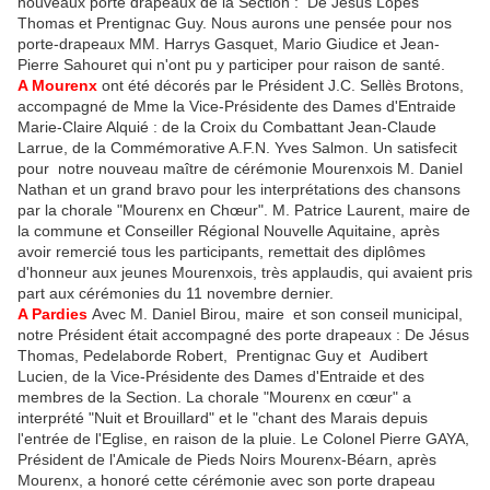
nouveaux porte drapeaux de la Section : De Jésus Lopes
Thomas et Prentignac Guy. Nous aurons une pensée pour nos
porte-drapeaux MM. Harrys Gasquet, Mario Giudice et Jean-
Pierre Sahouret qui n'ont pu y participer pour raison de santé.
A Mourenx
ont été décorés par le Président J.C. Sellès Brotons,
accompagné de Mme la Vice-Présidente des Dames d'Entraide
Marie-Claire Alquié : de la Croix du Combattant Jean-Claude
Larrue, de la Commémorative A.F.N. Yves Salmon. Un satisfecit
pour notre nouveau maître de cérémonie Mourenxois M. Daniel
Nathan et un grand bravo pour les interprétations des chansons
par la chorale "Mourenx en Chœur". M. Patrice Laurent, maire de
la commune et Conseiller Régional Nouvelle Aquitaine, après
avoir remercié tous les participants, remettait des diplômes
d'honneur aux jeunes Mourenxois, très applaudis, qui avaient pris
part aux cérémonies du 11 novembre dernier.
A Pardies
Avec M. Daniel Birou, maire et son conseil municipal,
notre Président était accompagné des porte drapeaux : De Jésus
Thomas, Pedelaborde Robert, Prentignac Guy et Audibert
Lucien, de la Vice-Présidente des Dames d'Entraide et des
membres de la Section. La chorale "Mourenx en cœur" a
interprété "Nuit et Brouillard" et le "chant des Marais depuis
l'entrée de l'Eglise, en raison de la pluie. Le Colonel Pierre GAYA,
Président de l'Amicale de Pieds Noirs Mourenx-Béarn, après
Mourenx, a honoré cette cérémonie avec son porte drapeau