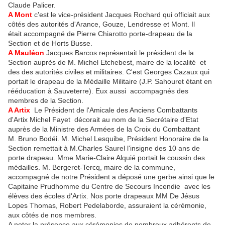
Claude Palicer.
A Mont
c'est le vice-président Jacques Rochard qui officiait aux
côtés des autorités d'Arance, Gouze, Lendresse et Mont. Il
était accompagné de Pierre Chiarotto porte-drapeau de la
Section et de Horts Busse.
A Mauléon
Jacques Barcos représentait le président de la
Section auprès de M. Michel Etchebest, maire de la localité et
des des autorités civiles et militaires. C'est Georges Cazaux qui
portait le drapeau de la Médaille Militaire (J.P. Sahouret étant en
rééducation à Sauveterre). Eux aussi accompagnés des
membres de la Section.
A Artix
Le Président de l'Amicale des Anciens Combattants
d'Artix Michel Fayet décorait au nom de la Secrétaire d'Etat
auprès de la Ministre des Armées de la Croix du Combattant
M. Bruno Bodéi. M. Michel Lesquibe, Président Honoraire de la
Section remettait à M.Charles Saurel l'insigne des 10 ans de
porte drapeau. Mme Marie-Claire Alquié portait le coussin des
médailles. M. Bergeret-Tercq, maire de la commune,
accompagné de notre Président a déposé une gerbe ainsi que le
Capitaine Prudhomme du Centre de Secours Incendie avec les
élèves des écoles d'Artix. Nos porte drapeaux MM De Jésus
Lopes Thomas, Robert Pedelaborde, assuraient la cérémonie,
aux côtés de nos membres.
A noter la présence aux cérémonies de nombreux adhérents de