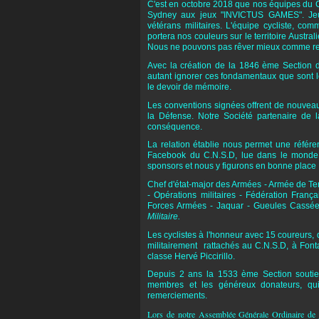
C'est en octobre 2018 que nos équipes du Ce
Sydney aux jeux "INVICTUS GAMES". Jeu
vétérans militaires. L'équipe cycliste, c
portera nos couleurs sur le territoire Australi
Nous ne pouvons pas rêver mieux comme repr
Avec la création de la 1846 ème Section d
autant ignorer ces fondamentaux que sont le
le devoir de mémoire.
Les conventions signées offrent de nouveau
la Défense. Notre Société partenaire de 
conséquence.
La relation établie nous permet une référen
Facebook du C.N.S.D, lue dans le monde en
sponsors et nous y figurons en bonne place 
Chef d'état-major des Armées - Armée de Ter
- Opérations militaires - Fédération Fran
Forces Armées - Jaquar - Gueules Cassée
Militaire.
Les cyclistes à l'honneur avec 15 coureurs,
militairement rattachés au C.N.S.D, à Fo
classe Hervé Piccirillo.
Depuis 2 ans la 1533 ème Section soutien
membres et les généreux donateurs, qui 
remerciements.
Lors de notre Assemblée Générale Ordinaire de 