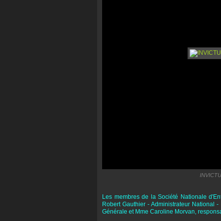
INVICTU
Les membres de la Société Nationale d'Entr
Robert Gauthier - Administrateur National 
Générale et Mme Caroline Morvan, responsa