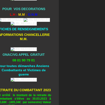
POUR VOS DECORATIONS
L.H -
M.M
-
O.N.M
FICHES DE RENSEIGNEMENTS
NFORMATIONS CHANCELLERIE
M.M.
ONAC/VG APPEL GRATUIT
08 01 90 79 01
our toutes démarches Anciens
Combattants et Victimes de
guerre
ETRAITE DU COMBATTANT 2023
r arrêté le montant de la retraite du
mbattant s'élève au 30.03.2023 à
0,68
€ - (405,34€ par semestre) Valeur