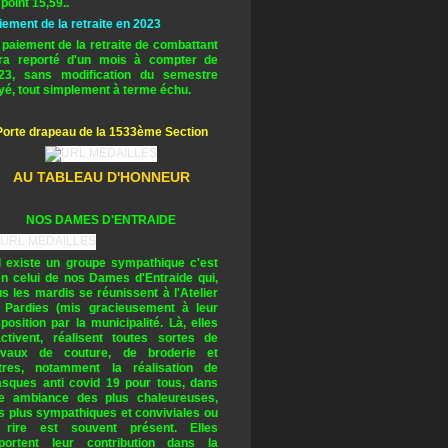
 point 15,59..
iement de la retraite en 2023
 paiement de la retraite de combattant
ra reporté d'un mois à compter de
23, sans modification du semestre
yé, tout simplement à terme échu.
Porte drapeau de la 1533ème Section
AU TABLEAU D'HONNEUR
NOS DAMES D'ENTRAIDE
il existe un groupe sympathique c'est
en celui de nos Dames d'Entraide qui,
us les mardis se réunissent à l'Atelier
 Pardies (mis gracieusement à leur
sposition par la municipalité. Là, elles
activent, réalisent toutes sortes de
avaux de couture, de broderie et
tres, notamment la réalisation de
sques anti covid 19 pour tous, dans
e ambiance des plus chaleureuses,
s plus sympathiques et conviviales ou
 rire est souvent présent. Elles
portent leur contribution dans la