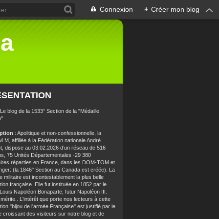
Connexion
+
Créer mon blog
la
ÉSENTATION
 Le blog de la 1533° Section de la "Médaille
e"
iption
: Apolitique et non-confessionnelle, la
.M, affiliée à la Fédération nationale André
t, dispose au 03.02.2026 d’un réseau de 516
ns, 75 Unités Départementales -29 380
aires réparties en France, dans les DOM-TOM et
anger: (la 1846° Section au Canada est créée). La
e militaire est incontestablement la plus belle
ion française. Elle fut instituée en 1852 par le
 Louis Napoléon Bonaparte, futur Napoléon III.
 mérite.. L'intérêt que porte nos lecteurs à cette
ion "bijou de l'armée Française" est justifié par le
croissant des visiteurs sur notre blog et de