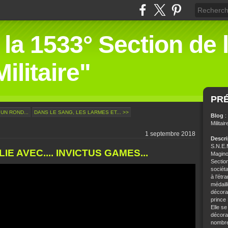
 la 1533° Section de 
ilitaire"
PR
 UN ROND...
DANS LE SANG, LES LARMES ET... >>
Blog
:
Militair
1 septembre 2018
Descr
S.N.E.M
IE AVEC.... INVICTUS GAMES...
Magino
Sectio
sociét
à l’étr
médaill
décorat
prince
Elle se
décorat
nombre 