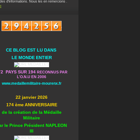
es d'informations. Nous les en remercions .
t
CE BLOG EST L
U DA
NS
L
E MONDE ENTIER
72 PAYS SUR 194
RECONNUS PAR
L'O.N.U EN 2006
www.medaillemilitaire-mourenx.fr
22 janvier 2026
174 ème ANNIVERSAIRE
de la création de la Médaille
Militaire
ar le Prince Président NAPLEON
III