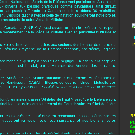
ntre National des Sports de la Défense vont participer en Australie, à
x ouverts aux blessés physiques comme psychiques ainsi qu'aux
omme l'an passé à Toronto au Canada ou elle a obtenu 36 médailles,
en. L'équipe du tir à l'Arc et celle de natation souligneront notre projet.
ésentants de notre Médaille Militaire.
u Canada, la S.N.E.M.M. s'est ouvert au monde extérieur, sans pour
 rayonnement de la Médaille Militaire avec en particulier l'Entraide et
I
x volets d'intervention, dédiés aux soutiens des blessés de guerre de
la Réserve citoyenne de la Défense nationale, par décret, agit en
ce mondiale qu'il n'y a pas lieu de négliger. En effet sur la page de
tier, il est fait état, par le Ministère des Armées, des principaux
:
re - Armée de l'Air - Marine Nationale - Gendarmerie - Armée française
çaise Handisport - CABAT - Blessés de guerre - Unéo - Mutuelle des
P
s - F.F Volley Assis et
Société Nationale d'Entraide de la Médaille
 dont 5 féminines, classés "Athlètes de Haut Niveau" de la Défense sont
ntainebleau sous le commandement du Commissaire en Chef de 1 ère
R
t les blessés de la Défense en recueillant des dons émis par les
trouveront ici toute notre reconnaissance et nos biens sincères
Pa
Co
81
juin à Toulon la Convention de mécénat abordée dans le cadre des « Invictus