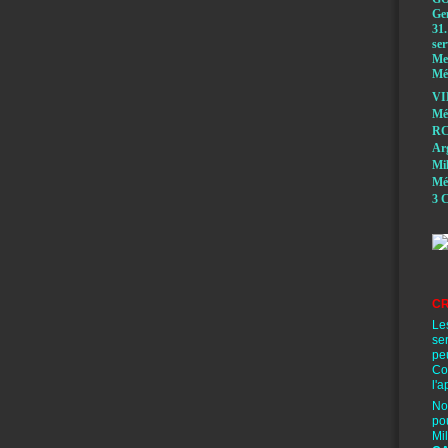
Ge
31.
ser
Mem
Méd
VI
Mé
RC
A
Mi
Mé
3 C
CR
Le
se
pe
Co
l'a
No
po
Mi