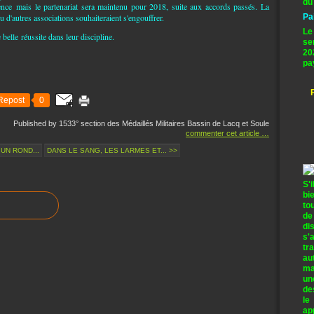
du
e mais le partenariat sera maintenu pour 2018, suite aux accords passés. La
 d'autres associations souhaiteraient s'engouffrer.
Pa
Le
belle réussite dans leur discipline.
se
20
pa
Repost
0
Published by 1533° section des Médaillés Militaires Bassin de Lacq et Soule
commenter cet article
…
 UN ROND...
DANS LE SANG, LES LARMES ET... >>
S'
bi
to
de
di
s'
tr
au
ma
un
de
le
ap