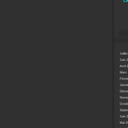
CA
Juille
Juin 
Avril
Mars
Févri
Janvi
Déce
Nove
Octo
Sept
Juin 
Mai 