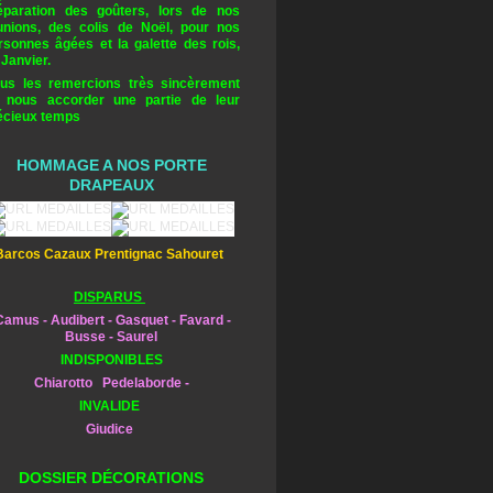
éparation des goûters, lors de nos
unions, des colis de Noël, pour nos
rsonnes âgées et la galette des rois,
 Janvier.
us les remercions très sincèrement
 nous accorder une partie de leur
écieux temps
HOMMAGE A NOS PORTE
DRAPEAUX
Barcos Cazaux Prentignac Sahouret
DISPARUS
amus - Audibert - Gasquet - Favard -
Busse - Saurel
INDISPONIBLES
Chiarotto Pedelaborde -
INVALIDE
Giudice
DOSSIER DÉCORATIONS