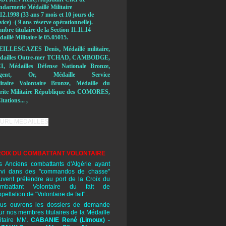
ndarmerie Médaillé Militaire
12.1998 (33 ans 7 mois et 10 jours de
vice) -( 9 ans réserve opérationnelle).
bre titulaire de la Section 11.11.14
aillé Militaire le 05.05015.
,
EILLESCAZES Denis
Médaillé militaire,
dailles Outre-mer TCHAD, CAMBODGE,
I, Médailles Défense Nationale Bronze,
rgent, Or, Médaille Service
litaire Volontaire Bronze, Médaille du
rite Militaire République des COMORES,
itations... ,
OIX DU COMBATTANT VOLONTAIRE
s Anciens combattants d'Algérie ayant
rvi dans des "commandos de chasse"
uvent prétendre au port de la Croix du
mbattant Volontaire du fait de
ppellation de "Volontaire de fait"...
us ouvrons les dossiers de demande
ur nos membres titulaires de la Médaille
litaire MM.
CABANIE René
(Limoux) -