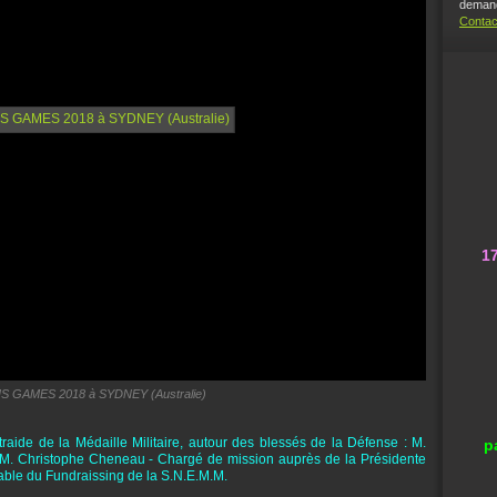
demand
Contac
1
S GAMES 2018 à SYDNEY (Australie)
aide de la Médaille Militaire, autour des blessés de la Défense : M.
p
- M. Christophe Cheneau - Chargé de mission auprès de la Présidente
ble du Fundraissing de la S.N.E.M.M.