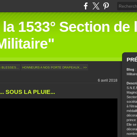
 la 1533° Section de 
ilitaire"
PR
 BLESSES...
HONNEURS A NOS PORTE DRAPEAUX... >>
Blog
:
Militair
6 avril 2018
Descr
S.N.E.M
. SOUS LA PLUIE...
Magino
Sectio
sociét
à l’étr
médaill
décorat
prince
Elle se
décorat
nombre 