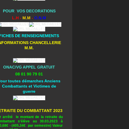
POUR VOS DECORATIONS
L.H -
M.M
-
O.N.M
FICHES DE RENSEIGNEMENTS
NFORMATIONS CHANCELLERIE
M.M.
ONAC/VG APPEL GRATUIT
08 01 90 79 01
our toutes démarches Anciens
Combattants et Victimes de
guerre
ETRAITE DU COMBATTANT 2023
r arrêté le montant de la retraite du
mbattant s'élève au 30.03.2023 à
0,68
€ - (405,34€ par semestre) Valeur