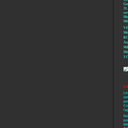
Ge
31.
ser
Mem
Méd
VI
Mé
RC
A
Mi
Mé
3 C
CR
Le
se
pe
Co
l'a
No
po
Mi