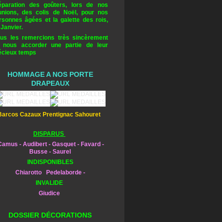
éparation des goûters, lors de nos
unions, des colis de Noël, pour nos
rsonnes âgées et la galette des rois,
 Janvier.
us les remercions très sincèrement
 nous accorder une partie de leur
écieux temps
HOMMAGE A NOS PORTE
DRAPEAUX
Barcos Cazaux Prentignac Sahouret
DISPARUS
amus - Audibert - Gasquet - Favard -
Busse - Saurel
INDISPONIBLES
Chiarotto Pedelaborde -
INVALIDE
Giudice
DOSSIER DÉCORATIONS