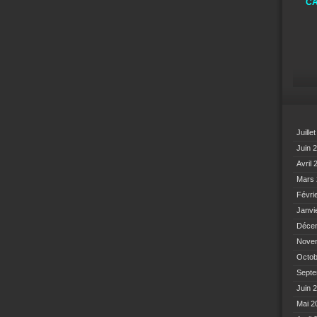
CA
Juille
Juin 
Avril
Mars
Févri
Janvi
Déce
Nove
Octo
Sept
Juin 
Mai 