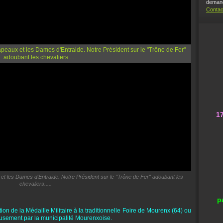
demand
Contac
1
 et les Dames d'Entraide. Notre Président sur le "Trône de Fer" adoubant les
chevaliers.....
p
ion de la Médaille Militaire à la traditionnelle Foire de Mourenx (64) ou
ieusement par la municipalité Mourenxoise.