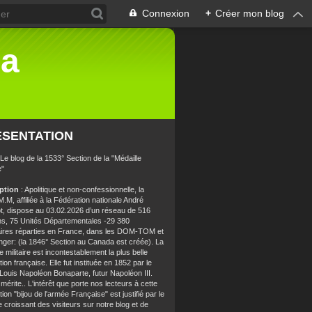
Connexion
+
Créer mon blog
la
ÉSENTATION
 Le blog de la 1533° Section de la "Médaille
e"
iption
: Apolitique et non-confessionnelle, la
.M, affiliée à la Fédération nationale André
t, dispose au 03.02.2026 d’un réseau de 516
ns, 75 Unités Départementales -29 380
aires réparties en France, dans les DOM-TOM et
anger: (la 1846° Section au Canada est créée). La
e militaire est incontestablement la plus belle
ion française. Elle fut instituée en 1852 par le
 Louis Napoléon Bonaparte, futur Napoléon III.
 mérite.. L'intérêt que porte nos lecteurs à cette
ion "bijou de l'armée Française" est justifié par le
croissant des visiteurs sur notre blog et de