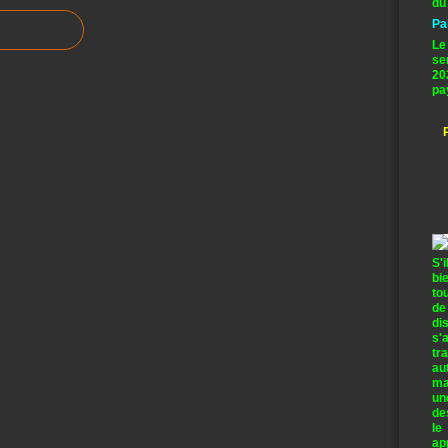
du
Pa
Le
se
20
pa
S'
bi
to
de
di
s'
tr
au
ma
un
de
le
ap