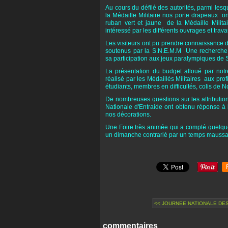
Au cours du défilé des autorités, parmi lesq
la Médaille Militaire nos porte drapeaux o
ruban vert et jaune de la Médaille Milita
intéressé par les différents ouvrages et tra
Les visiteurs ont pu prendre connaissance d
soutenus par la S.N.E.M.M Une recherche 
sa participation aux jeux paralympiques de
La présentation du budget alloué par notre
réalisé par les Médaillés Militaires aux pro
étudiants, membres en difficultés, colis de 
De nombreuses questions sur les attribution
Nationale d'Entraide ont obtenu réponse à l
nos décorations.
Une Foire très animée qui a compté quelque
un dimanche contrarié par un temps mauss
<< JOURNEE NATIONALE DES
commentaires