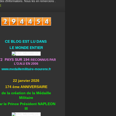
es d'informations. Nous les en remercions .
t
CE BLOG EST L
U DA
NS
L
E MONDE ENTIER
72 PAYS SUR 194
RECONNUS PAR
L'O.N.U EN 2006
www.medaillemilitaire-mourenx.fr
22 janvier 2026
174 ème ANNIVERSAIRE
de la création de la Médaille
Militaire
ar le Prince Président NAPLEON
III