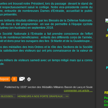
uelles ont trouvait notre Président, lors du passage devant le stand de
nt respectueusement salué le cortège. Notre vice-présidente ceinte du
ire, entourée de nombreuses Dames d'Entraide, accueillait le public
vaux présentés.
es brillants résultats obtenus par les Blessés de la Défense Nationale,
de dons a été programmée en vue de permettre à l'équipe cycliste
 Sydney (en Australie) en septembre 2018.
 Société Nationale à l'Entraide a fait prendre conscience de l'effort
I
fits de nombreux bénéficiaires: enfants des différents corps de l'armée,
Noël et dons pour les ouragans des Iles St Martin et de la Guadeloupe...
s des médailles des trois Ordres et le rôle des Sections de la Société
a satisfaction des visiteurs qui ont pris connaissance de la valeur de
s milliers de visiteurs samedi avec un temps mitigé mais qui a connu
ade.
P
Repost
0
Published by 1533° section des Médaillés Militaires Bassin de Lacq et Soule
commenter cet article
…
R
 BLESSES...
HONNEURS A NOS PORTE DRAPEAUX... >>
Pa
Co
81