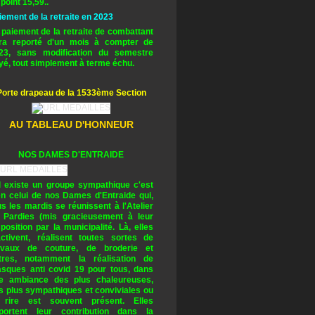
 point 15,59..
iement de la retraite en 2023
 paiement de la retraite de combattant
ra reporté d'un mois à compter de
23, sans modification du semestre
yé, tout simplement à terme échu.
Porte drapeau de la 1533ème Section
AU TABLEAU D'HONNEUR
NOS DAMES D'ENTRAIDE
il existe un groupe sympathique c'est
en celui de nos Dames d'Entraide qui,
us les mardis se réunissent à l'Atelier
 Pardies (mis gracieusement à leur
sposition par la municipalité. Là, elles
activent, réalisent toutes sortes de
avaux de couture, de broderie et
tres, notamment la réalisation de
sques anti covid 19 pour tous, dans
e ambiance des plus chaleureuses,
s plus sympathiques et conviviales ou
 rire est souvent présent. Elles
portent leur contribution dans la