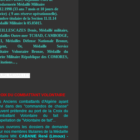
ndarmerie Médaillé Militaire
12.1998 (33 ans 7 mois et 10 jours de
vice) -( 9 ans réserve opérationnelle).
bre titulaire de la Section 11.11.14
aillé Militaire le 05.05015.
,
EILLESCAZES Denis
Médaillé militaire,
dailles Outre-mer TCHAD, CAMBODGE,
I, Médailles Défense Nationale Bronze,
rgent, Or, Médaille Service
litaire Volontaire Bronze, Médaille du
rite Militaire République des COMORES,
itations... ,
OIX DU COMBATTANT VOLONTAIRE
s Anciens combattants d'Algérie ayant
rvi dans des "commandos de chasse"
uvent prétendre au port de la Croix du
mbattant Volontaire du fait de
ppellation de "Volontaire de fait"...
us ouvrons les dossiers de demande
ur nos membres titulaires de la Médaille
litaire MM.
CABANIE René
(Limoux) -