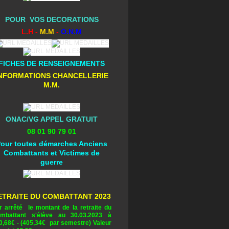
POUR VOS DECORATIONS
L.H -
M.M
-
O.N.M
FICHES DE RENSEIGNEMENTS
NFORMATIONS CHANCELLERIE
M.M.
ONAC/VG APPEL GRATUIT
08 01 90 79 01
our toutes démarches Anciens
Combattants et Victimes de
guerre
ETRAITE DU COMBATTANT 2023
r arrêté le montant de la retraite du
mbattant s'élève au 30.03.2023 à
0,68
€ - (405,34€ par semestre) Valeur