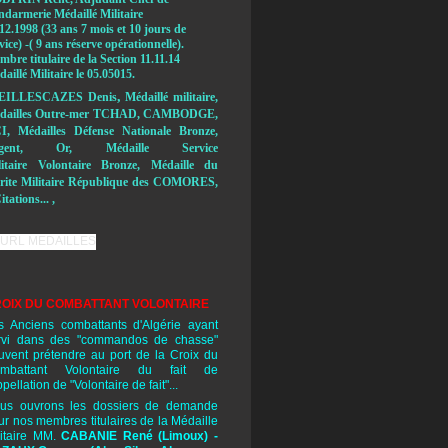
ndarmerie Médaillé Militaire
12.1998 (33 ans 7 mois et 10 jours de
vice) -( 9 ans réserve opérationnelle).
bre titulaire de la Section 11.11.14
aillé Militaire le 05.05015.
,
EILLESCAZES Denis
Médaillé militaire,
dailles Outre-mer TCHAD, CAMBODGE,
I, Médailles Défense Nationale Bronze,
rgent, Or, Médaille Service
litaire Volontaire Bronze, Médaille du
rite Militaire République des COMORES,
itations... ,
OIX DU COMBATTANT VOLONTAIRE
s Anciens combattants d'Algérie ayant
rvi dans des "commandos de chasse"
uvent prétendre au port de la Croix du
mbattant Volontaire du fait de
ppellation de "Volontaire de fait"...
us ouvrons les dossiers de demande
ur nos membres titulaires de la Médaille
litaire MM.
CABANIE René
(Limoux) -