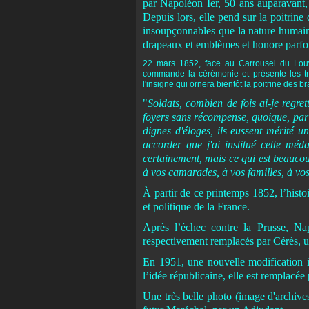
par Napoléon Ier, 50 ans auparavant, 
Depuis lors, elle pend sur la poitrin
insoupçonnables que la nature humaine
drapeaux et emblèmes et honore parfois
22 mars 1852, face au Carrousel du Louvr
commande la cérémonie et présente les tr
l'insigne qui ornera bientôt la poitrine des b
"
Soldats, combien de fois ai-je regret
foyers sans récompense, quoique, par l
dignes d'éloges, ils eussent mérité u
accorder que j'ai institué cette méda
certainement, mais ce qui est beaucoup
à vos camarades, à vos familles, à vos
À partir de ce printemps 1852, l’histoi
et politique de la France.
Après l’échec contre la Prusse, Napo
respectivement remplacés par Cérès, u
En 1951, une nouvelle modification i
l’idée républicaine, elle est remplacée 
Une très belle photo (image d'archiv