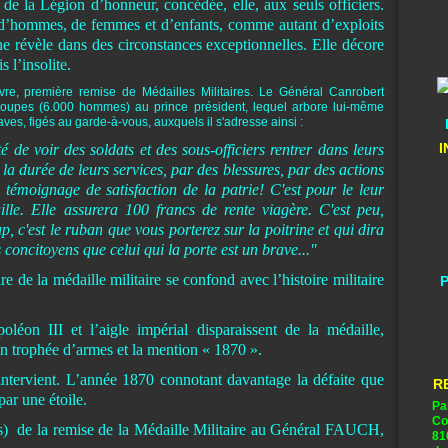
de la Légion d’honneur, concédée, elle, aux seuls officiers.
e d’hommes, de femmes et d’enfants, comme autant d’exploits
 révèle dans des circonstances exceptionnelles. Elle décore
 l’insolite.
e, première remise de Médailles Militaires. Le Général Canrobert
oupes (6.000 hommes) au prince président, lequel arbore lui-même
raves, figés au garde-à-vous, auxquels il s'adresse ainsi :
I
té de voir des soldats et des sous-officiers rentrer dans leurs
a durée de leurs services, par des blessures, par des actions
n témoignage de satisfaction de la patrie! C'est pour le leur
ille. Elle assurera 100 francs de rente viagère. C'est peu,
, c'est le ruban que vous porterez sur la poitrine et qui dira
 concitoyens que celui qui la porte est un brave..."
re de la médaille militaire se confond avec l’histoire militaire
P
léon III et l’aigle impérial disparaissent de la médaille,
n trophée d’armes et la mention « 1870 ».
ntervient. L’année 1870 connotant davantage la défaite que
R
par une étoile.
Pa
Co
es) de la remise de la Médaille Militaire au Général FAUCH,
81