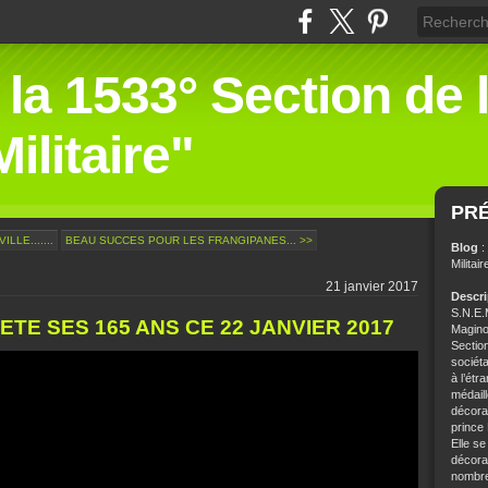
 la 1533° Section de 
ilitaire"
PR
LE.......
BEAU SUCCES POUR LES FRANGIPANES... >>
Blog
:
Militair
21 janvier 2017
Descr
S.N.E.M
ETE SES 165 ANS CE 22 JANVIER 2017
Magino
Sectio
sociét
à l’étr
médaill
décorat
prince
Elle se
décorat
nombre 