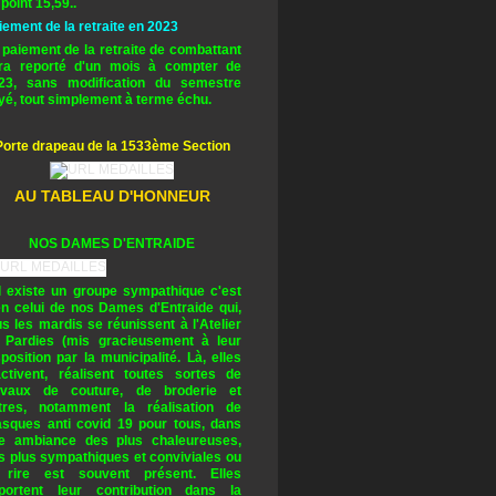
 point 15,59..
iement de la retraite en 2023
 paiement de la retraite de combattant
ra reporté d'un mois à compter de
23, sans modification du semestre
yé, tout simplement à terme échu.
Porte drapeau de la 1533ème Section
AU TABLEAU D'HONNEUR
NOS DAMES D'ENTRAIDE
il existe un groupe sympathique c'est
en celui de nos Dames d'Entraide qui,
us les mardis se réunissent à l'Atelier
 Pardies (mis gracieusement à leur
sposition par la municipalité. Là, elles
activent, réalisent toutes sortes de
avaux de couture, de broderie et
tres, notamment la réalisation de
sques anti covid 19 pour tous, dans
e ambiance des plus chaleureuses,
s plus sympathiques et conviviales ou
 rire est souvent présent. Elles
portent leur contribution dans la