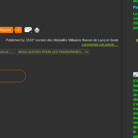
du
Pa
Le
se
20
pa
Repost
0
Published by 1533° section des Médaillés Militaires Bassin de Lacq et Soule
commenter cet article
…
LE.......
BEAU SUCCES POUR LES FRANGIPANES... >>
S'
bi
to
de
di
s'
tr
au
ma
un
de
le
ap