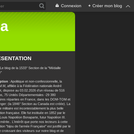
Connexion
+
Créer mon blog
la
ÉSENTATION
 Le blog de la 1533° Section de la "Médaille
e"
iption
: Apolitique et non-confessionnelle, la
.M, affiliée à la Fédération nationale André
t, dispose au 03.02.2026 d’un réseau de 516
ns, 75 Unités Départementales -29 380
aires réparties en France, dans les DOM-TOM et
anger: (la 1846° Section au Canada est créée). La
e militaire est incontestablement la plus belle
ion française. Elle fut instituée en 1852 par le
 Louis Napoléon Bonaparte, futur Napoléon III.
 mérite.. L'intérêt que porte nos lecteurs à cette
ion "bijou de l'armée Française" est justifié par le
croissant des visiteurs sur notre blog et de