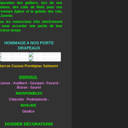
éparation des goûters, lors de nos
unions, des colis de Noël, pour nos
rsonnes âgées et la galette des rois,
 Janvier.
us les remercions très sincèrement
 nous accorder une partie de leur
écieux temps
HOMMAGE A NOS PORTE
DRAPEAUX
Barcos Cazaux Prentignac Sahouret
DISPARUS
amus - Audibert - Gasquet - Favard -
Busse - Saurel
INDISPONIBLES
Chiarotto Pedelaborde -
INVALIDE
Giudice
DOSSIER DÉCORATIONS