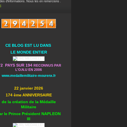
es d'informations. Nous les en remercions .
t
CE BLOG EST L
U DA
NS
L
E MONDE ENTIER
72 PAYS SUR 194
RECONNUS PAR
L'O.N.U EN 2006
www.medaillemilitaire-mourenx.fr
22 janvier 2026
174 ème ANNIVERSAIRE
de la création de la Médaille
Militaire
ar le Prince Président NAPLEON
III