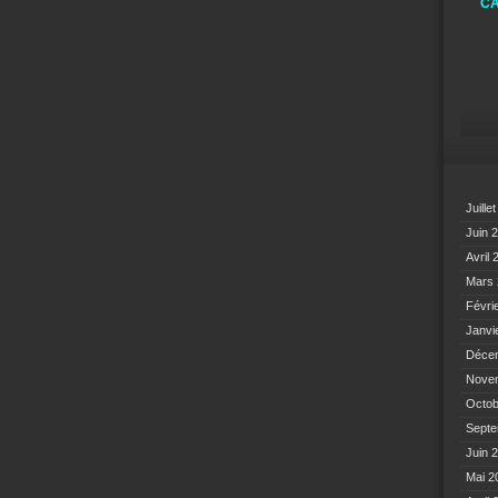
CA
Juille
Juin 
Avril
Mars
Févri
Janvi
Déce
Nove
Octo
Sept
Juin 
Mai 