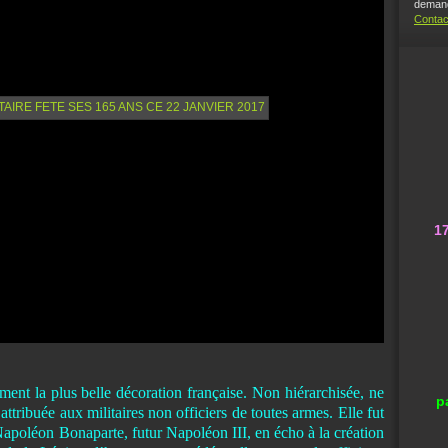
demand
Contac
1
ement la plus belle décoration française. Non hiérarchisée, ne
p
attribuée aux militaires non officiers de toutes armes. Elle fut
Napoléon Bonaparte, futur Napoléon III, en écho à la création