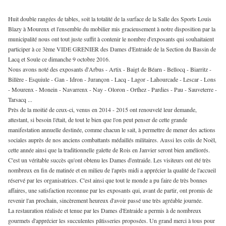
Huit double rangées de tables, soit la totalité de la surface de la Salle des Sports Louis
Blazy à Mourenx et l'ensemble du mobilier mis gracieusement à notre disposition par la
municipalité nous ont tout juste suffit à contenir le nombre d'exposants qui souhaitaient
participer à ce 3ème VIDE GRENIER des Dames d'Entraide de la Section du Bassin de
Lacq et Soule ce dimanche 9 octobre 2016.
Nous avons noté des exposants d'Arbus - Artix - Baigt de Béarn - Bellocq - Biarritz -
Billère - Esquiule - Gan - Idron - Jurançon - Lacq - Lagor - Lahourcade - Lescar - Lons
- Mourenx - Monein - Navarrenx - Nay - Oloron - Orthez - Pardies - Pau - Sauveterre -
Tarsacq ...
Près de la moitié de ceux-ci, venus en 2014 - 2015 ont renouvelé leur demande,
attestant, si besoin l'était, de tout le bien que l'on peut penser de cette grande
manifestation annuelle destinée, comme chacun le sait, à permettre de mener des actions
sociales auprès de nos anciens combattants médaillés militaires. Aussi les colis de Noël,
cette année ainsi que la traditionnelle galette de Rois en Janvier seront bien améliorés.
C'est un véritable succès qu'ont obtenu les Dames d'entraide. Les visiteurs ont été très
nombreux en fin de matinée et en milieu de l'après midi a apprécier la qualité de l'accueil
réservé par les organisatrices. C'est ainsi que tout le monde a pu faire de très bonnes
affaires, une satisfaction reconnue par les exposants qui, avant de partir, ont promis de
revenir l'an prochain, sincèrement heureux d'avoir passé une très agréable journée.
La restauration réalisée et tenue par les Dames d'Entraide a permis à de nombreux
gourmets d'apprécier les succulentes pâtisseries proposées. Un grand merci à tous pour