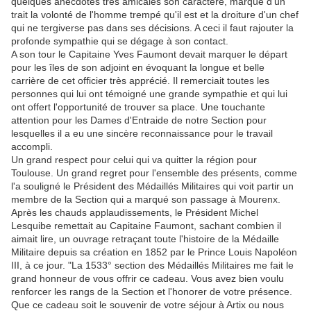
quelques anecdotes très amicales son caractère, marqué d'un
trait la volonté de l'homme trempé qu'il est et la droiture d'un chef
qui ne tergiverse pas dans ses décisions. A ceci il faut rajouter la
profonde sympathie qui se dégage à son contact.
A son tour le Capitaine Yves Faumont devait marquer le départ
pour les îles de son adjoint en évoquant la longue et belle
carrière de cet officier très apprécié. Il remerciait toutes les
personnes qui lui ont témoigné une grande sympathie et qui lui
ont offert l'opportunité de trouver sa place. Une touchante
attention pour les Dames d'Entraide de notre Section pour
lesquelles il a eu une sincère reconnaissance pour le travail
accompli.
Un grand respect pour celui qui va quitter la région pour
Toulouse. Un grand regret pour l'ensemble des présents, comme
l'a souligné le Président des Médaillés Militaires qui voit partir un
membre de la Section qui a marqué son passage à Mourenx.
Après les chauds applaudissements, le Président Michel
Lesquibe remettait au Capitaine Faumont, sachant combien il
aimait lire, un ouvrage retraçant toute l'histoire de la Médaille
Militaire depuis sa création en 1852 par le Prince Louis Napoléon
III, à ce jour. "La 1533° section des Médaillés Militaires me fait le
grand honneur de vous offrir ce cadeau. Vous avez bien voulu
renforcer les rangs de la Section et l'honorer de votre présence.
Que ce cadeau soit le souvenir de votre séjour à Artix ou nous