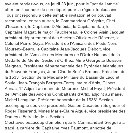
avaient rendez-vous, ce jeudi 23 juin, pour le "pot de l'amitié"
offert en l'honneur de son départ pour la région Toulousaine.
Tous ont répondu à cette aimable invitation et on pouvait
reconnaître, entres autres, le Commandant Grégoire, Chef
d'Escadron, le Capitaine D'Alméida, le Capitaine Bau, le
Capitaine Magat, le major Fauchereau, le Colonel Alain Jacquet,
président départemental des Anciens Officiers de Réserve, le
Colonel Pierre Gaya, Président de l'Amicale des Pieds Noirs
Mourenx-Béarn, le Capitaine Jean-Jacques Diebolt, vice
président de l'Amicale des Membres de l'Ordre National de la
Médaille du Mérite, Section d'Orthez, Mme Georgette Boisson-
Meignen, Présidente départementale des Pyrénées Atlantiques
du Souvenir Français, Jean-Claude Sellès Brotons, Président de
la 1533° Section de la Médaille Militaire du Bassin de Lacq et
Soule, Jean-François Bergeret-Tercq, maire d'Artix, Gilbert
Auriac, 1° Adjoint au maire de Mourenx, Michel Fayet, Président
de l'Amicale des Anciens Combattants d'Artix, adjoint au maire,
Michel Lesquibe, Président honoraire de la 1533° Section
accompagné des vice présidents Gaston Casaubon-Seignour et
Roger Tisserand. Mmes Marie-Claire Alquié, vice présidente des
Dames d'Entraide de la Section.
C'est avec beaucoup d'émotion que le Commandant Grégoire a
tracé la carrière du Capitaine Yves Faumont, annotée de