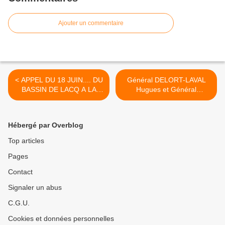
Ajouter un commentaire
< APPEL DU 18 JUIN.... DU
Général DELORT-LAVAL
BASSIN DE LACQ A LA
Hugues et Général
SOULE AVEC LES
BROUSSE Didier :
MEDAILLES MILITAIRES
Commandeurs dans l'Ordre
DE LA 1533° SECTION
de la Légion d'Honneur >
Hébergé par Overblog
Top articles
Pages
Contact
Signaler un abus
C.G.U.
Cookies et données personnelles