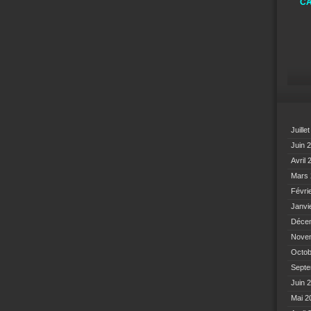
CA
Juille
Juin 
Avril
Mars
Févri
Janvi
Déce
Nove
Octo
Sept
Juin 
Mai 