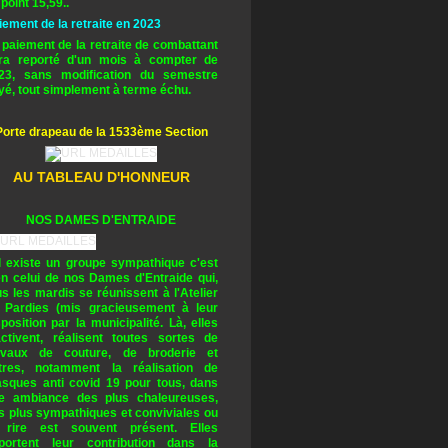
 point 15,59..
iement de la retraite en 2023
 paiement de la retraite de combattant
ra reporté d'un mois à compter de
23, sans modification du semestre
yé, tout simplement à terme échu.
Porte drapeau de la 1533ème Section
AU TABLEAU D'HONNEUR
NOS DAMES D'ENTRAIDE
il existe un groupe sympathique c'est
en celui de nos Dames d'Entraide qui,
us les mardis se réunissent à l'Atelier
 Pardies (mis gracieusement à leur
sposition par la municipalité. Là, elles
activent, réalisent toutes sortes de
avaux de couture, de broderie et
tres, notamment la réalisation de
sques anti covid 19 pour tous, dans
e ambiance des plus chaleureuses,
s plus sympathiques et conviviales ou
 rire est souvent présent. Elles
portent leur contribution dans la