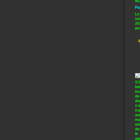
du
Pa
Le
se
20
pa
S'
bi
to
de
di
s'
tr
au
ma
un
de
le
ap