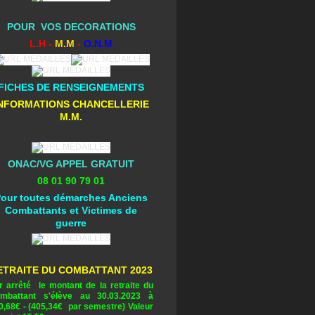
POUR VOS DECORATIONS
L.H -
M.M
-
O.N.M
FICHES DE RENSEIGNEMENTS
NFORMATIONS CHANCELLERIE
M.M.
ONAC/VG APPEL GRATUIT
08 01 90 79 01
our toutes démarches Anciens
Combattants et Victimes de
guerre
ETRAITE DU COMBATTANT 2023
r arrêté le montant de la retraite du
mbattant s'élève au 30.03.2023 à
0,68
€ - (405,34€ par semestre) Valeur