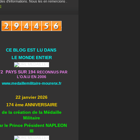
es d'informations. Nous les en remercions .
t
CE BLOG EST L
U DA
NS
L
E MONDE ENTIER
72 PAYS SUR 194
RECONNUS PAR
L'O.N.U EN 2006
www.medaillemilitaire-mourenx.fr
22 janvier 2026
174 ème ANNIVERSAIRE
de la création de la Médaille
Militaire
ar le Prince Président NAPLEON
III