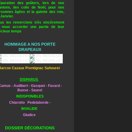
éparation des goûters, lors de nos
unions, des colis de Noël, pour nos
rsonnes âgées et la galette des rois,
 Janvier.
us les remercions très sincèrement
 nous accorder une partie de leur
écieux temps
HOMMAGE A NOS PORTE
DRAPEAUX
Barcos Cazaux Prentignac Sahouret
DISPARUS
amus - Audibert - Gasquet - Favard -
Busse - Saurel
INDISPONIBLES
Chiarotto Pedelaborde -
INVALIDE
Giudice
DOSSIER DÉCORATIONS