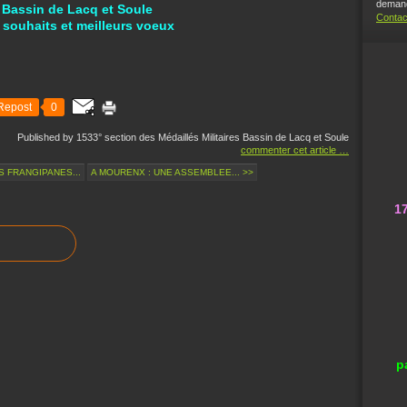
demand
 Bassin de Lacq et Soule
Contac
 souhaits et meilleurs voeux
Repost
0
Published by 1533° section des Médaillés Militaires Bassin de Lacq et Soule
commenter cet article
…
 FRANGIPANES...
A MOURENX : UNE ASSEMBLEE... >>
1
p