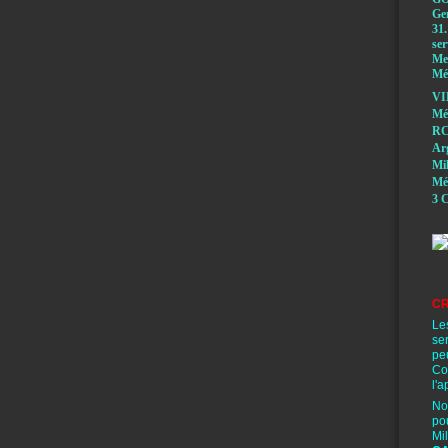
Ge
31.
ser
Mem
Méd
VI
Mé
RC
A
Mi
Mé
3 C
CR
Le
se
pe
Co
l'a
No
po
Mi