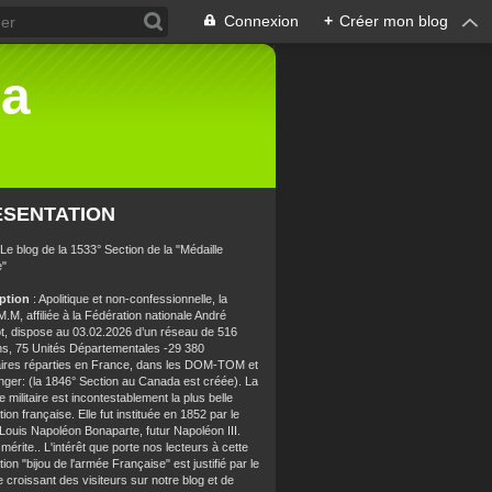
Connexion
+
Créer mon blog
la
ÉSENTATION
 Le blog de la 1533° Section de la "Médaille
e"
iption
: Apolitique et non-confessionnelle, la
.M, affiliée à la Fédération nationale André
t, dispose au 03.02.2026 d’un réseau de 516
ns, 75 Unités Départementales -29 380
aires réparties en France, dans les DOM-TOM et
anger: (la 1846° Section au Canada est créée). La
e militaire est incontestablement la plus belle
ion française. Elle fut instituée en 1852 par le
 Louis Napoléon Bonaparte, futur Napoléon III.
 mérite.. L'intérêt que porte nos lecteurs à cette
ion "bijou de l'armée Française" est justifié par le
croissant des visiteurs sur notre blog et de