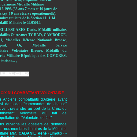
ndarmerie Médaillé Militaire
12.1998 (33 ans 7 mois et 10 jours de
vice) -( 9 ans réserve opérationnelle).
bre titulaire de la Section 11.11.14
aillé Militaire le 05.05015.
,
EILLESCAZES Denis
Médaillé militaire,
dailles Outre-mer TCHAD, CAMBODGE,
I, Médailles Défense Nationale Bronze,
rgent, Or, Médaille Service
litaire Volontaire Bronze, Médaille du
rite Militaire République des COMORES,
itations... ,
OIX DU COMBATTANT VOLONTAIRE
s Anciens combattants d'Algérie ayant
rvi dans des "commandos de chasse"
uvent prétendre au port de la Croix du
mbattant Volontaire du fait de
ppellation de "Volontaire de fait"...
us ouvrons les dossiers de demande
ur nos membres titulaires de la Médaille
litaire MM.
CABANIE René
(Limoux) -