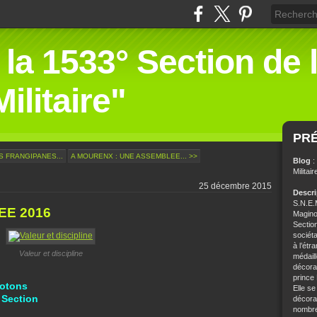
 la 1533° Section de 
ilitaire"
PR
 FRANGIPANES...
A MOURENX : UNE ASSEMBLEE... >>
Blog
:
Militair
25 décembre 2015
Descr
S.N.E.M
EE 2016
Magino
Sectio
sociét
à l’étr
Valeur et discipline
médaill
décorat
prince
rotons
Elle se
 Section
décorat
nombre 