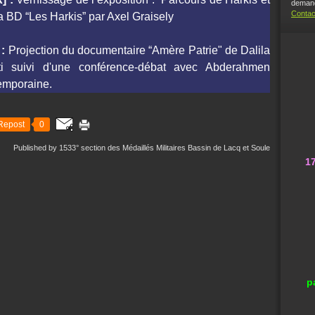
demand
Contac
a BD “Les Harkis” par Axel Graisely
:
Projection du documentaire “Amère Patrie" de Dalila
 suivi d'une conférence-débat avec Abderahmen
emporaine.
Repost
0
Published by 1533° section des Médaillés Militaires Bassin de Lacq et Soule
1
p