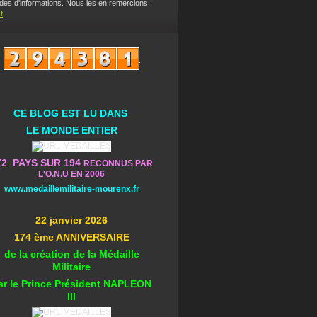
es d'informations. Nous les en remercions .
t
CE BLOG EST L
U DA
NS
L
E MONDE ENTIER
72 PAYS SUR 194
RECONNUS PAR
L'O.N.U EN 2006
www.medaillemilitaire-mourenx.fr
22 janvier 2026
174 ème ANNIVERSAIRE
de la création de la Médaille
Militaire
ar le Prince Président NAPLEON
III