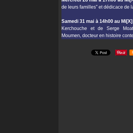
de leurs familles” et d
édicace de l
Samedi 31 mai à 14h00 au Mi[X] 
Kerchouche et de Serge Moati
Moumen, docteur en histoire cont