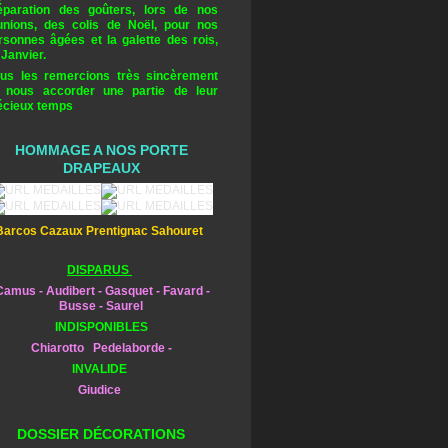
éparation des goûters, lors de nos
unions, des colis de Noël, pour nos
rsonnes âgées et la galette des rois,
 Janvier.
us les remercions très sincèrement
 nous accorder une partie de leur
écieux temps
HOMMAGE A NOS PORTE
DRAPEAUX
Barcos Cazaux Prentignac Sahouret
DISPARUS
amus - Audibert - Gasquet - Favard -
Busse - Saurel
INDISPONIBLES
Chiarotto Pedelaborde -
INVALIDE
Giudice
DOSSIER DÉCORATIONS