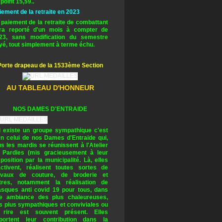
 point 15,59..
iement de la retraite en 2023
 paiement de la retraite de combattant
ra reporté d'un mois à compter de
23, sans modification du semestre
yé, tout simplement à terme échu.
Porte drapeau de la 1533ème Section
AU TABLEAU D'HONNEUR
NOS DAMES D'ENTRAIDE
il existe un groupe sympathique c'est
en celui de nos Dames d'Entraide qui,
us les mardis se réunissent à l'Atelier
 Pardies (mis gracieusement à leur
sposition par la municipalité. Là, elles
activent, réalisent toutes sortes de
avaux de couture, de broderie et
tres, notamment la réalisation de
sques anti covid 19 pour tous, dans
e ambiance des plus chaleureuses,
s plus sympathiques et conviviales ou
 rire est souvent présent. Elles
portent leur contribution dans la