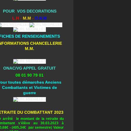
POUR VOS DECORATIONS
L.H -
M.M
-
O.N.M
FICHES DE RENSEIGNEMENTS
NFORMATIONS CHANCELLERIE
M.M.
ONAC/VG APPEL GRATUIT
08 01 90 79 01
our toutes démarches Anciens
Combattants et Victimes de
guerre
ETRAITE DU COMBATTANT 2023
r arrêté le montant de la retraite du
mbattant s'élève au 30.03.2023 à
0,68
€ - (405,34€ par semestre) Valeur