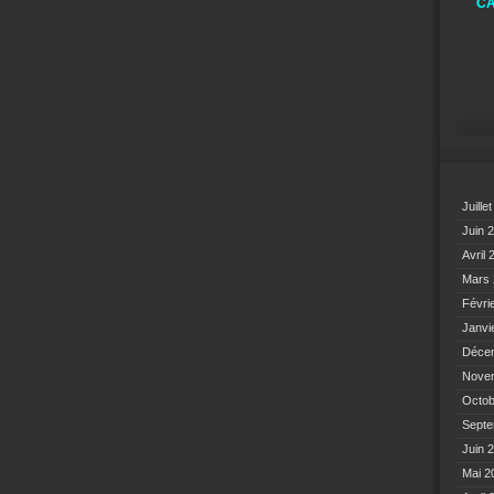
CA
Juille
Juin 
Avril
Mars
Févri
Janvi
Déce
Nove
Octo
Sept
Juin 
Mai 