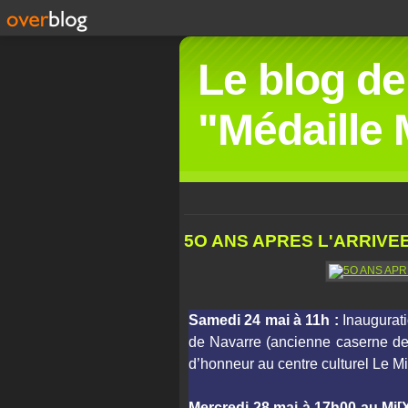
Le blog de
"Médaille M
5O ANS APRES L'ARRIVE
Samedi 24 mai à 11h :
Inaugurat
de Navarre (ancienne caserne des
d’honneur au centre culturel Le M
Mercredi 28 mai à 17h00 au Mi[X