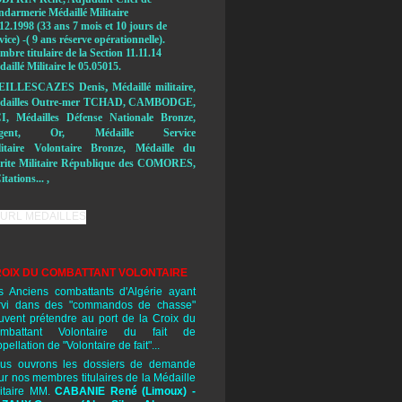
ndarmerie Médaillé Militaire
12.1998 (33 ans 7 mois et 10 jours de
vice) -( 9 ans réserve opérationnelle).
bre titulaire de la Section 11.11.14
aillé Militaire le 05.05015.
,
EILLESCAZES Denis
Médaillé militaire,
dailles Outre-mer TCHAD, CAMBODGE,
I, Médailles Défense Nationale Bronze,
rgent, Or, Médaille Service
litaire Volontaire Bronze, Médaille du
rite Militaire République des COMORES,
itations... ,
OIX DU COMBATTANT VOLONTAIRE
s Anciens combattants d'Algérie ayant
rvi dans des "commandos de chasse"
uvent prétendre au port de la Croix du
mbattant Volontaire du fait de
ppellation de "Volontaire de fait"...
us ouvrons les dossiers de demande
ur nos membres titulaires de la Médaille
litaire MM.
CABANIE René
(Limoux) -