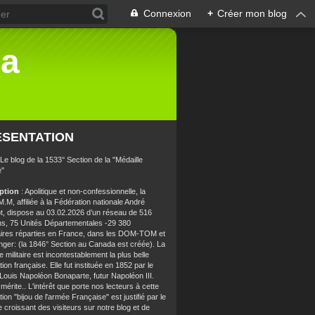
Connexion
+
Créer mon blog
la
ÉSENTATION
 Le blog de la 1533° Section de la "Médaille
e"
iption
: Apolitique et non-confessionnelle, la
.M, affiliée à la Fédération nationale André
t, dispose au 03.02.2026 d’un réseau de 516
ns, 75 Unités Départementales -29 380
aires réparties en France, dans les DOM-TOM et
anger: (la 1846° Section au Canada est créée). La
e militaire est incontestablement la plus belle
ion française. Elle fut instituée en 1852 par le
 Louis Napoléon Bonaparte, futur Napoléon III.
 mérite.. L'intérêt que porte nos lecteurs à cette
ion "bijou de l'armée Française" est justifié par le
croissant des visiteurs sur notre blog et de