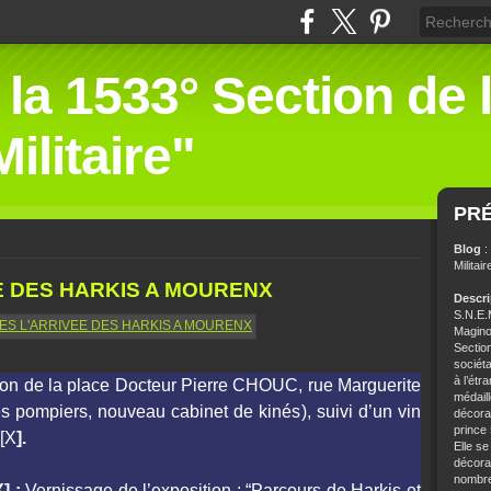
 la 1533° Section de 
ilitaire"
PR
Blog
:
Militair
E DES HARKIS A MOURENX
Descr
S.N.E.M
Magino
Sectio
sociét
à l’étr
ion de la place Docteur Pierre CHOUC, rue Marguerite
médaill
 pompiers, nouveau cabinet de kinés), suivi d’un vin
décorat
prince
i[X
].
Elle se
décorat
nombre 
] :
Vernissage de l’exposition : “Parcours de Harkis et