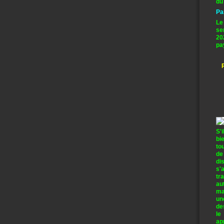
du
Pa
Le
se
20
pa
S'
bi
to
de
di
s'
tr
au
ma
un
de
le
ap