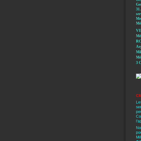
Ge
31.
ser
Mem
Méd
VI
Mé
RC
A
Mi
Mé
3 C
CR
Le
se
pe
Co
l'a
No
po
Mi