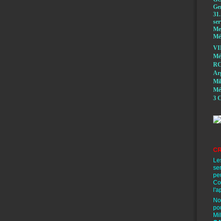
Ge
31.
ser
Mem
Méd
VI
Mé
RC
A
Mi
Mé
3 C
CR
Le
se
pe
Co
l'a
No
po
Mi