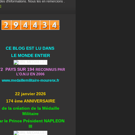
es d'informations. Nous les en remercions .
t
CE BLOG EST L
U DA
NS
L
E MONDE ENTIER
72 PAYS SUR 194
RECONNUS PAR
L'O.N.U EN 2006
www.medaillemilitaire-mourenx.fr
22 janvier 2026
174 ème ANNIVERSAIRE
de la création de la Médaille
Militaire
ar le Prince Président NAPLEON
III