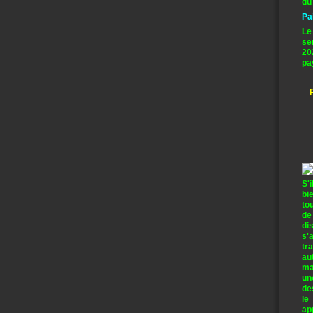
du
Pa
Le
se
20
pa
S'
bi
to
de
di
s'
tr
au
ma
un
de
le
ap