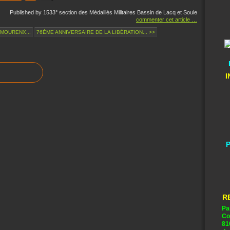
Published by 1533° section des Médaillés Militaires Bassin de Lacq et Soule
commenter cet article
…
 MOURENX...
76ÈME ANNIVERSAIRE DE LA LIBÉRATION... >>
I
P
R
Pa
Co
81