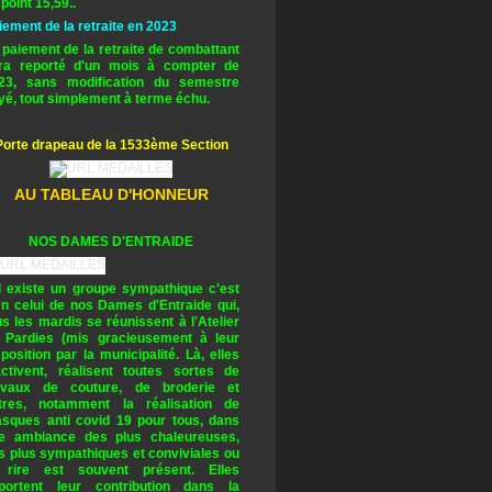
 point 15,59..
iement de la retraite en 2023
 paiement de la retraite de combattant
ra reporté d'un mois à compter de
23, sans modification du semestre
yé, tout simplement à terme échu.
Porte drapeau de la 1533ème Section
AU TABLEAU D'HONNEUR
NOS DAMES D'ENTRAIDE
il existe un groupe sympathique c'est
en celui de nos Dames d'Entraide qui,
us les mardis se réunissent à l'Atelier
 Pardies (mis gracieusement à leur
sposition par la municipalité. Là, elles
activent, réalisent toutes sortes de
avaux de couture, de broderie et
tres, notamment la réalisation de
sques anti covid 19 pour tous, dans
e ambiance des plus chaleureuses,
s plus sympathiques et conviviales ou
 rire est souvent présent. Elles
portent leur contribution dans la