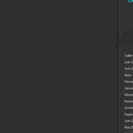
CA
Juille
Juin 
Avril
Mars
Févri
Janvi
Déce
Nove
Octo
Sept
Juin 
Mai 