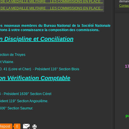
demand
Contac
n des nouveaux membres du Bureau National de la Société Nationale
 portons à votre connaissance la composition des commissions.
Discipline et Conciliation
ection de Troyes
et Vilaine.
1
.D. 41 (Loire et Cher) - Président 116° Section Blois
n Vérification Comptable
 - Président 1639° Section Céret
sident 119° Section Angoulême.
 606° Section Saumur.
p
Repost
0