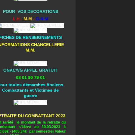
POUR VOS DECORATIONS
L.H -
M.M
-
O.N.M
FICHES DE RENSEIGNEMENTS
NFORMATIONS CHANCELLERIE
M.M.
ONAC/VG APPEL GRATUIT
08 01 90 79 01
our toutes démarches Anciens
Combattants et Victimes de
guerre
ETRAITE DU COMBATTANT 2023
r arrêté le montant de la retraite du
mbattant s'élève au 30.03.2023 à
0,68
€ - (405,34€ par semestre) Valeur