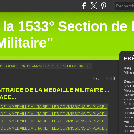
 la 1533° Section de 
ilitaire"
PR
 MOURENX...
76ÈME ANNIVERSAIRE DE LA LIBÉRATION... >>
Blog
:
Militair
27 août 2020
Descr
S.N.E.M
TRAIDE DE LA MEDAILLE MILITAIRE . .
Magino
Sectio
CE...
sociét
à l’étr
médaill
décorat
prince
Elle se
décorat
nombre 