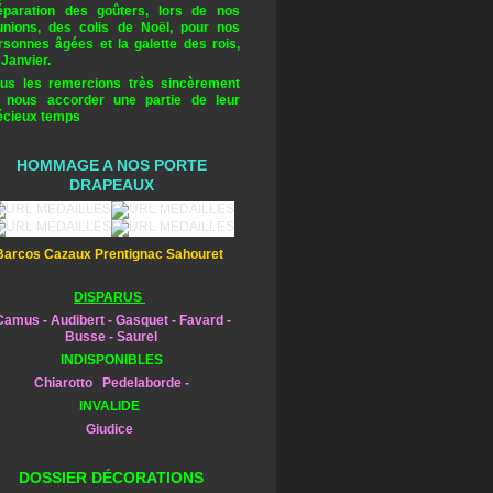
éparation des goûters, lors de nos
unions, des colis de Noël, pour nos
rsonnes âgées et la galette des rois,
 Janvier.
us les remercions très sincèrement
 nous accorder une partie de leur
écieux temps
HOMMAGE A NOS PORTE
DRAPEAUX
Barcos Cazaux Prentignac Sahouret
DISPARUS
amus - Audibert - Gasquet - Favard -
Busse - Saurel
INDISPONIBLES
Chiarotto Pedelaborde -
INVALIDE
Giudice
DOSSIER DÉCORATIONS