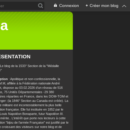
Connexion
+
Créer mon blog
la
ÉSENTATION
 Le blog de la 1533° Section de la "Médaille
e"
iption
: Apolitique et non-confessionnelle, la
.M, affiliée à la Fédération nationale André
t, dispose au 03.02.2026 d’un réseau de 516
ns, 75 Unités Départementales -29 380
aires réparties en France, dans les DOM-TOM et
anger: (la 1846° Section au Canada est créée). La
e militaire est incontestablement la plus belle
ion française. Elle fut instituée en 1852 par le
 Louis Napoléon Bonaparte, futur Napoléon III.
 mérite.. L'intérêt que porte nos lecteurs à cette
ion "bijou de l'armée Française" est justifié par le
croissant des visiteurs sur notre blog et de