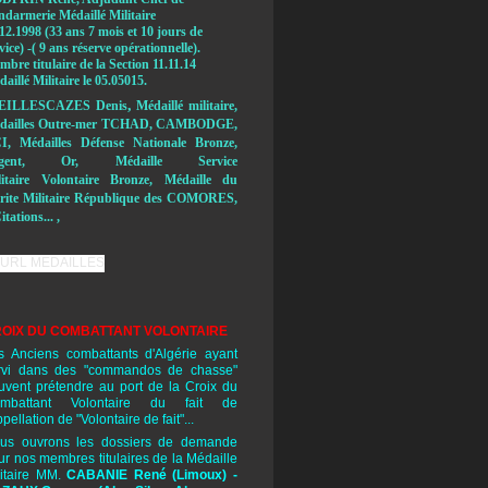
ndarmerie Médaillé Militaire
12.1998 (33 ans 7 mois et 10 jours de
vice) -( 9 ans réserve opérationnelle).
bre titulaire de la Section 11.11.14
aillé Militaire le 05.05015.
,
EILLESCAZES Denis
Médaillé militaire,
dailles Outre-mer TCHAD, CAMBODGE,
I, Médailles Défense Nationale Bronze,
rgent, Or, Médaille Service
litaire Volontaire Bronze, Médaille du
rite Militaire République des COMORES,
itations... ,
OIX DU COMBATTANT VOLONTAIRE
s Anciens combattants d'Algérie ayant
rvi dans des "commandos de chasse"
uvent prétendre au port de la Croix du
mbattant Volontaire du fait de
ppellation de "Volontaire de fait"...
us ouvrons les dossiers de demande
ur nos membres titulaires de la Médaille
litaire MM.
CABANIE René
(Limoux) -